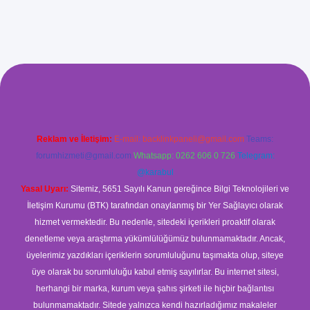
r.xyz/
betci.co
betci giriş
betci
hiltonbet yeni giriş
Reklam ve İletişim:
E-mail:
backlinkpaneli@gmail.com
Teams:
forumhizmeti@gmail.com
Whatsapp: 0262 606 0 726
Telegram:
@karabul
Yasal Uyarı:
Sitemiz, 5651 Sayılı Kanun gereğince Bilgi Teknolojileri ve
İletişim Kurumu (BTK) tarafından onaylanmış bir Yer Sağlayıcı olarak
hizmet vermektedir. Bu nedenle, sitedeki içerikleri proaktif olarak
denetleme veya araştırma yükümlülüğümüz bulunmamaktadır. Ancak,
üyelerimiz yazdıkları içeriklerin sorumluluğunu taşımakta olup, siteye
üye olarak bu sorumluluğu kabul etmiş sayılırlar. Bu internet sitesi,
herhangi bir marka, kurum veya şahıs şirketi ile hiçbir bağlantısı
bulunmamaktadır. Sitede yalnızca kendi hazırladığımız makaleler