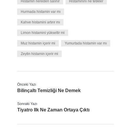
Histamin nereden salınır
Histaminini ne tetikler
Hurmada histamin var mı
Kahve histamini artırır mı
Limon histamini yükseltir mi
Muz histamin içerir mi
Yumurtada histamin var mı
Zeytin histamin içerir mi
Önceki Yazı
Bilinçaltı Temizliği Ne Demek
Sonraki Yazı
Tiyatro Ilk Ne Zaman Ortaya Çıktı