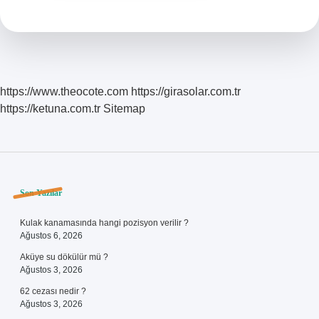
https://www.theocote.com
https://girasolar.com.tr
https://ketuna.com.tr
Sitemap
Sidebar
Son Yazılar
Kulak kanamasında hangi pozisyon verilir ?
Ağustos 6, 2026
Aküye su dökülür mü ?
Ağustos 3, 2026
62 cezası nedir ?
Ağustos 3, 2026