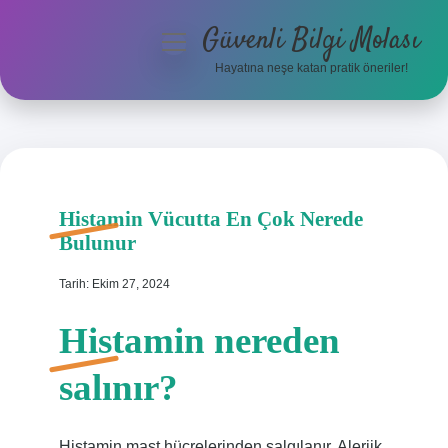
Güvenli Bilgi Molası
menüyü
aç
Hayatına neşe katan pratik öneriler!
Anasayfa
Gizlilik Politikası
Yasal Uyarı
Histamin Vücutta En Çok Nerede
Bulunur
Hakkımızda
Tarih: Ekim 27, 2024
Histamin nereden
salınır?
Histamin mast hücrelerinden salgılanır. Alerjik