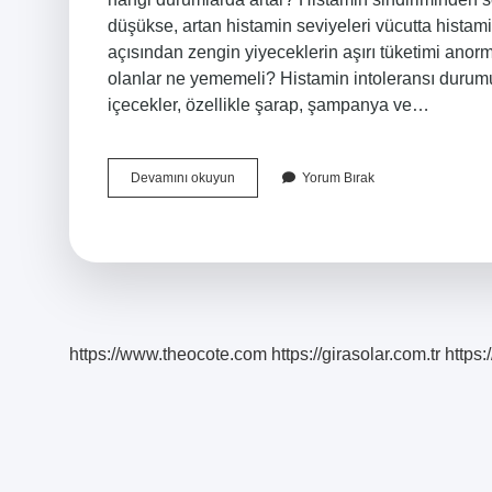
düşükse, artan histamin seviyeleri vücutta histam
açısından zengin yiyeceklerin aşırı tüketimi anorma
olanlar ne yememeli? Histamin intoleransı durum
içecekler, özellikle şarap, şampanya ve…
Histamin
Devamını okuyun
Yorum Bırak
Vücutta
En
Çok
Nerede
Bulunur
https://www.theocote.com
https://girasolar.com.tr
https: