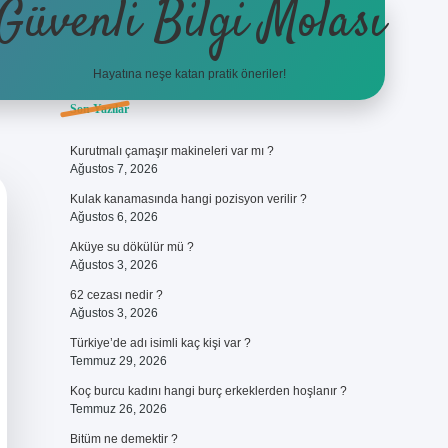
Güvenli Bilgi Molası
Hayatına neşe katan pratik öneriler!
Sidebar
Son Yazılar
ilbet
betci
piabellacasino sitesi
https://www.betexper.xyz/
betci
Kurutmalı çamaşır makineleri var mı ?
Ağustos 7, 2026
Kulak kanamasında hangi pozisyon verilir ?
Ağustos 6, 2026
Aküye su dökülür mü ?
Ağustos 3, 2026
62 cezası nedir ?
Ağustos 3, 2026
Türkiye’de adı isimli kaç kişi var ?
Temmuz 29, 2026
Koç burcu kadını hangi burç erkeklerden hoşlanır ?
Temmuz 26, 2026
Bitüm ne demektir ?