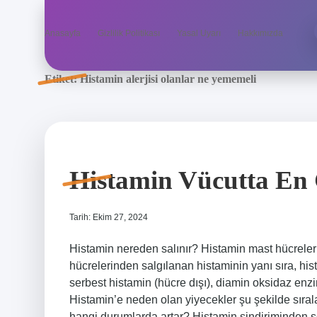
Anasayfa
Gizlilik Politikası
Yasal Uyarı
Hakkımızda
Etiket:
Histamin alerjisi olanlar ne yememeli
Histamin Vücutta En
Tarih: Ekim 27, 2024
Histamin nereden salınır? Histamin mast hücrelerin
hücrelerinden salgılanan histaminin yanı sıra, hi
serbest histamin (hücre dışı), diamin oksidaz enzi
Histamin’e neden olan yiyecekler şu şekilde sıral
hangi durumlarda artar? Histamin sindiriminden 