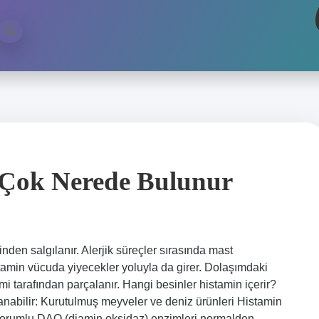
 Çok Nerede Bulunur
den salgılanır. Alerjik süreçler sırasında mast
stamin vücuda yiyecekler yoluyla da girer. Dolaşımdaki
mi tarafından parçalanır. Hangi besinler histamin içerir?
anabilir: Kurutulmuş meyveler ve deniz ürünleri Histamin
sorumlu DAO (diamin oksidaz) enzimleri normalden