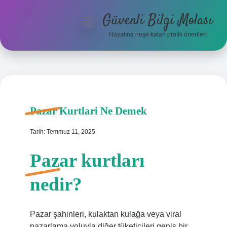
Güvenli Bilgi Molası
menüyü
aç
Hayatına neşe katan pratik öneriler!
Anasayfa
Gizlilik Politikası
Yasal Uyarı
Pazar Kurtlari Ne Demek
Hakkımızda
Tarih: Temmuz 11, 2025
Pazar kurtları
nedir?
Pazar şahinleri, kulaktan kulağa veya viral
pazarlama yoluyla diğer tüketicileri geniş bir