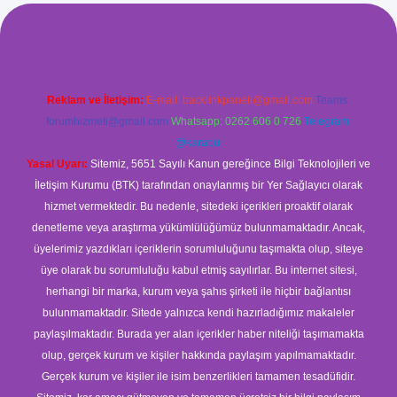
betci giriş
betci
hiltonbet yeni giriş
Reklam ve İletişim:
E-mail:
backlinkpaneli@gmail.com
Teams:
forumhizmeti@gmail.com
Whatsapp: 0262 606 0 726
Telegram:
@karabul
Yasal Uyarı:
Sitemiz, 5651 Sayılı Kanun gereğince Bilgi Teknolojileri ve
İletişim Kurumu (BTK) tarafından onaylanmış bir Yer Sağlayıcı olarak
hizmet vermektedir. Bu nedenle, sitedeki içerikleri proaktif olarak
denetleme veya araştırma yükümlülüğümüz bulunmamaktadır. Ancak,
üyelerimiz yazdıkları içeriklerin sorumluluğunu taşımakta olup, siteye
üye olarak bu sorumluluğu kabul etmiş sayılırlar. Bu internet sitesi,
herhangi bir marka, kurum veya şahıs şirketi ile hiçbir bağlantısı
bulunmamaktadır. Sitede yalnızca kendi hazırladığımız makaleler
paylaşılmaktadır. Burada yer alan içerikler haber niteliği taşımamakta
olup, gerçek kurum ve kişiler hakkında paylaşım yapılmamaktadır.
Gerçek kurum ve kişiler ile isim benzerlikleri tamamen tesadüfidir.