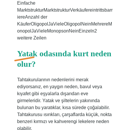
Einfache
MarktstrukturMarktstrukturVerkäufereintrittsbarr
iereAnzahl der
KäuferOligopolJaVieleOligopolNeinMehrereM
onopolJaVieleMonopsonNeinEinzeln2
weitere Zeilen
Yatak odasında kurt neden
olur?
Tahtakurularının nedenlerini merak
ediyorsanız, en yaygın neden, bavul veya
kıyafet gibi eşyalarla dışarıdan eve
girmeleridir. Yatak ve şiltelerin yakınında
bulunan bu yaratıklar, kısa sürede çoğalabilir.
Tahtakurusu ısırıkları, çarşaflarda küçük, nokta
benzeri kırmızı ve kahverengi lekelere neden
olabilir.