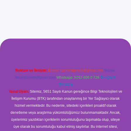
etci giriş
betci
hiltonbet yeni giriş
Reklam ve İletişim:
E-mail:
backlinkpaneli@gmail.com
Teams:
forumhizmeti@gmail.com
Whatsapp: 0262 606 0 726
Telegram:
@karabul
Yasal Uyarı:
Sitemiz, 5651 Sayılı Kanun gereğince Bilgi Teknolojileri ve
İletişim Kurumu (BTK) tarafından onaylanmış bir Yer Sağlayıcı olarak
hizmet vermektedir. Bu nedenle, sitedeki içerikleri proaktif olarak
denetleme veya araştırma yükümlülüğümüz bulunmamaktadır. Ancak,
üyelerimiz yazdıkları içeriklerin sorumluluğunu taşımakta olup, siteye
üye olarak bu sorumluluğu kabul etmiş sayılırlar. Bu internet sitesi,