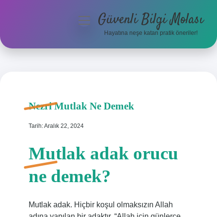
Güvenli Bilgi Molası
menüyü
aç
Hayatına neşe katan pratik öneriler!
Anasayfa
Gizlilik Politikası
Yasal Uyarı
Nezri Mutlak Ne Demek
Hakkımızda
Tarih: Aralık 22, 2024
Mutlak adak orucu
ne demek?
Mutlak adak. Hiçbir koşul olmaksızın Allah
adına yapılan bir adaktır. “Allah için günlerce