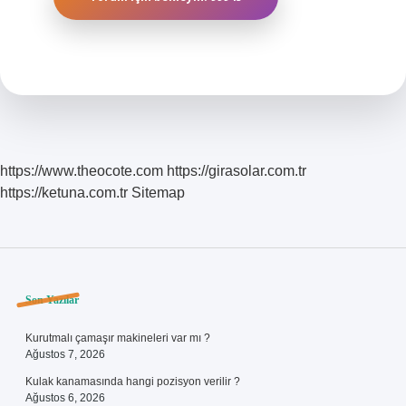
https://www.theocote.com
https://girasolar.com.tr
https://ketuna.com.tr
Sitemap
Sidebar
Son Yazılar
Kurutmalı çamaşır makineleri var mı ?
Ağustos 7, 2026
Kulak kanamasında hangi pozisyon verilir ?
Ağustos 6, 2026