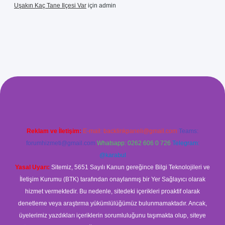
Uşakın Kaç Tane Ilçesi Var
için
admin
tci giriş
betci
hiltonbet yeni giriş
Reklam ve İletişim:
E-mail:
backlinkpaneli@gmail.com
Teams:
forumhizmeti@gmail.com
Whatsapp: 0262 606 0 726
Telegram:
@karabul
Yasal Uyarı:
Sitemiz, 5651 Sayılı Kanun gereğince Bilgi Teknolojileri ve
İletişim Kurumu (BTK) tarafından onaylanmış bir Yer Sağlayıcı olarak
hizmet vermektedir. Bu nedenle, sitedeki içerikleri proaktif olarak
denetleme veya araştırma yükümlülüğümüz bulunmamaktadır. Ancak,
üyelerimiz yazdıkları içeriklerin sorumluluğunu taşımakta olup, siteye