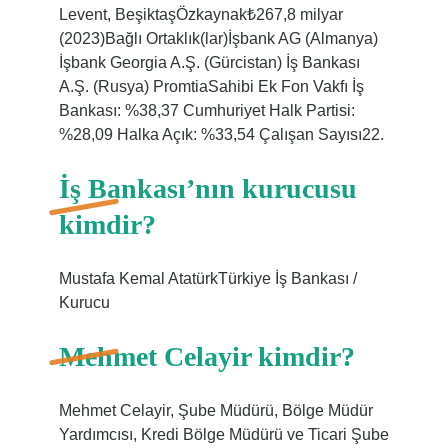
Levent, BeşiktaşÖzkaynak₺267,8 milyar
(2023)Bağlı Ortaklık(lar)İşbank AG (Almanya)
İşbank Georgia A.Ş. (Gürcistan) İş Bankası
A.Ş. (Rusya) PromtiaSahibi Ek Fon Vakfı İş
Bankası: %38,37 Cumhuriyet Halk Partisi:
%28,09 Halka Açık: %33,54 Çalışan Sayısı22.
İş Bankası’nın kurucusu
kimdir?
Mustafa Kemal AtatürkTürkiye İş Bankası /
Kurucu
Mehmet Celayir kimdir?
Mehmet Celayir, Şube Müdürü, Bölge Müdür
Yardımcısı, Kredi Bölge Müdürü ve Ticari Şube