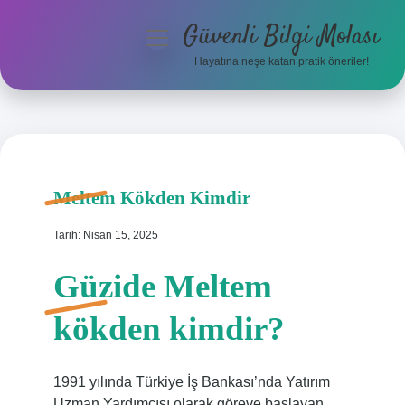
Güvenli Bilgi Molası
menüyü
aç
Hayatına neşe katan pratik öneriler!
Anasayfa
Gizlilik Politikası
Yasal Uyarı
Meltem Kökden Kimdir
Hakkımızda
Tarih: Nisan 15, 2025
Güzide Meltem
kökden kimdir?
1991 yılında Türkiye İş Bankası’nda Yatırım
Uzman Yardımcısı olarak göreve başlayan