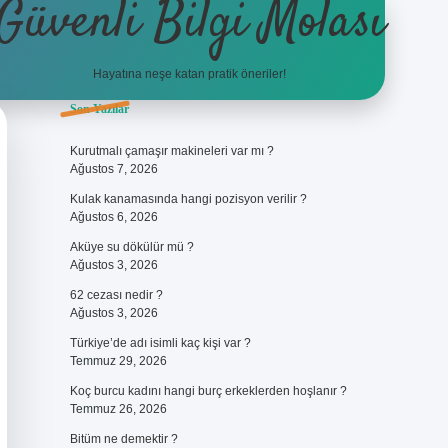
Güvenli Bilgi Molası
Hayatına neşe katan pratik öneriler!
Sidebar
Son Yazılar
betci
piabellacasino sitesi
https://www.betexper.xyz/
betci.co
betci 
Kurutmalı çamaşır makineleri var mı ?
Ağustos 7, 2026
Kulak kanamasında hangi pozisyon verilir ?
Ağustos 6, 2026
Aküye su dökülür mü ?
Ağustos 3, 2026
62 cezası nedir ?
Ağustos 3, 2026
Türkiye’de adı isimli kaç kişi var ?
Temmuz 29, 2026
Koç burcu kadını hangi burç erkeklerden hoşlanır ?
Temmuz 26, 2026
Bitüm ne demektir ?