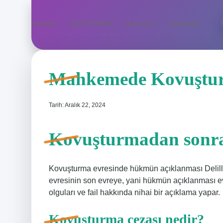
Anasayfa
Gizlilik Politikası
Yasal Uyarı
Hakkımızda
Mahkemede Kovuştu
Tarih: Aralık 22, 2024
Kovuşturmadan sonra
Kovuşturma evresinde hükmün açıklanması Delille
evresinin son evreye, yani hükmün açıklanması evr
olguları ve fail hakkında nihai bir açıklama yapar.
Kovuşturma cezası nedir?