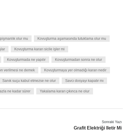
pişmanlık olur mu
Kovuşturma aşamasında tutuklama olur mu
lar
Kovuşturma kararı sicile işler mi
Kovuşturmada ne yapılır
Kovuşturmadan sonra ne olur
n verilmesi ne demek
Kovuşturmaya yer olmadığı kararı nedir
Sanık suçu kabul etmezse ne olur
Savcı dosyayı kapatır mı
fazla ne kadar sürer
Yakalama kararı çıkınca ne olur
Sonraki Yazı
Grafit Elektriği Iletir Mi