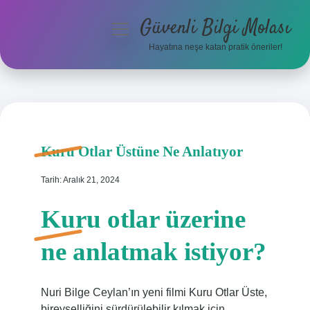
Güvenli Bilgi Molası
menüyü
aç
Hayatına neşe katan pratik öneriler!
Anasayfa
Gizlilik Politikası
Yasal Uyarı
Kuru Otlar Üstüne Ne Anlatıyor
Hakkımızda
Tarih: Aralık 21, 2024
Kuru otlar üzerine
ne anlatmak istiyor?
Nuri Bilge Ceylan’ın yeni filmi Kuru Otlar Üste,
bireyselliğini sürdürülebilir kılmak için