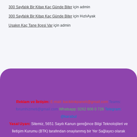
300 Sayfalık Bir Kitap Kaç Günde Biter
için
admin
300 Sayfalık Bir Kitap Kaç Günde Biter
için
HızlıAyak
Uşakın Kaç Tane Ilçesi Var
için
admin
ci giriş
betci
hiltonbet yeni giriş
Reklam ve İletişim:
E-mail:
backlinkpaneli@gmail.com
Teams:
forumhizmeti@gmail.com
Whatsapp: 0262 606 0 726
Telegram:
@karabul
Yasal Uyarı:
Sitemiz, 5651 Sayılı Kanun gereğince Bilgi Teknolojileri ve
İletişim Kurumu (BTK) tarafından onaylanmış bir Yer Sağlayıcı olarak