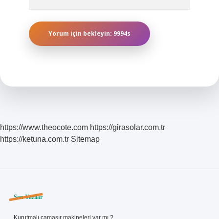
https://www.theocote.com
https://girasolar.com.tr
https://ketuna.com.tr
Sitemap
Sidebar
Son Yazılar
Kurutmalı çamaşır makineleri var mı ?