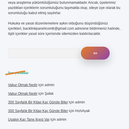
veya araştırma yükümlülüğümüz bulunmamaktadır. Ancak, üyelerimiz
yazdıkları içeriklerin sorumluluğunu taşımakta olup, siteye üye olarak bu
sorumluluğu kabul etmiş sayılırlar.
Hukuka ve yasal düzenlemelere aykırı olduğunu düşündüğünüz
içerikleri,
backlinkpanelicomtr@gmail.com
adresine bildirmeniz halinde,
ilgili içerikler yasal süre içerisinde sitemizden kaldırılacaktır.
Arama
Son yorumlar
Vakur Olmak Nedir
için
admin
Vakur Olmak Nedir
için
Şafak
300 Sayfalık Bir Kitap Kaç Günde Biter
için
admin
300 Sayfalık Bir Kitap Kaç Günde Biter
için
HızlıAyak
Uşakın Kaç Tane Ilçesi Var
için
admin