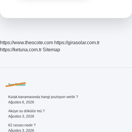
https://www.theocote.com
https://girasolar.com.tr
https://ketuna.com.tr
Sitemap
Sidebar
Son Yazılar
Kulak kanamasında hangi pozisyon verilir ?
Ağustos 6, 2026
Aküye su dökülür mü ?
Ağustos 3, 2026
62 cezası nedir ?
Ağustos 3, 2026