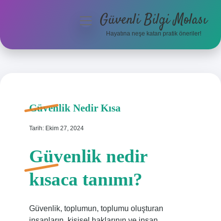
Güvenli Bilgi Molası
menüyü
aç
Hayatına neşe katan pratik öneriler!
Anasayfa
Gizlilik Politikası
Yasal Uyarı
Güvenlik Nedir Kısa
Hakkımızda
Tarih: Ekim 27, 2024
Güvenlik nedir
kısaca tanımı?
Güvenlik, toplumun, toplumu oluşturan
insanların, kişisel haklarının ve insan