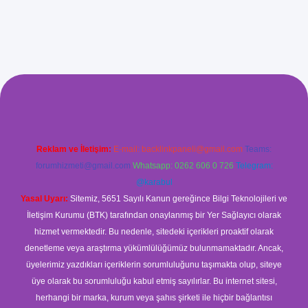
etci giriş
betci
hiltonbet yeni giriş
Reklam ve İletişim:
E-mail:
backlinkpaneli@gmail.com
Teams:
forumhizmeti@gmail.com
Whatsapp: 0262 606 0 726
Telegram:
@karabul
Yasal Uyarı:
Sitemiz, 5651 Sayılı Kanun gereğince Bilgi Teknolojileri ve
İletişim Kurumu (BTK) tarafından onaylanmış bir Yer Sağlayıcı olarak
hizmet vermektedir. Bu nedenle, sitedeki içerikleri proaktif olarak
denetleme veya araştırma yükümlülüğümüz bulunmamaktadır. Ancak,
üyelerimiz yazdıkları içeriklerin sorumluluğunu taşımakta olup, siteye
üye olarak bu sorumluluğu kabul etmiş sayılırlar. Bu internet sitesi,
herhangi bir marka, kurum veya şahıs şirketi ile hiçbir bağlantısı