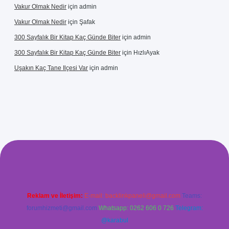
Vakur Olmak Nedir
için
admin
Vakur Olmak Nedir
için
Şafak
300 Sayfalık Bir Kitap Kaç Günde Biter
için
admin
300 Sayfalık Bir Kitap Kaç Günde Biter
için
HızlıAyak
Uşakın Kaç Tane Ilçesi Var
için
admin
o
betci giriş
betci
hiltonbet yeni giriş
Reklam ve İletişim:
E-mail:
backlinkpaneli@gmail.com
Teams:
forumhizmeti@gmail.com
Whatsapp: 0262 606 0 726
Telegram:
@karabul