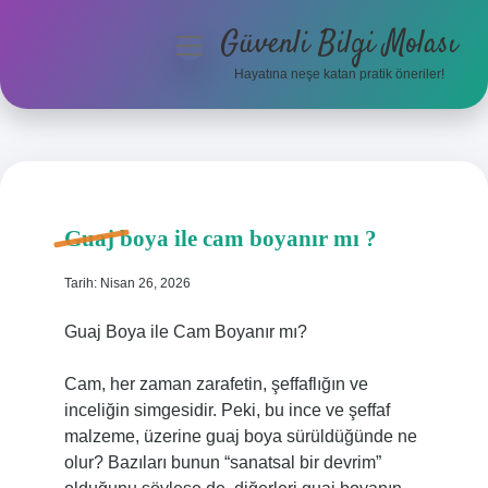
Güvenli Bilgi Molası
menüyü
aç
Hayatına neşe katan pratik öneriler!
Anasayfa
Gizlilik Politikası
Yasal Uyarı
Guaj boya ile cam boyanır mı ?
Hakkımızda
Tarih: Nisan 26, 2026
Guaj Boya ile Cam Boyanır mı?
Cam, her zaman zarafetin, şeffaflığın ve
inceliğin simgesidir. Peki, bu ince ve şeffaf
malzeme, üzerine guaj boya sürüldüğünde ne
olur? Bazıları bunun “sanatsal bir devrim”