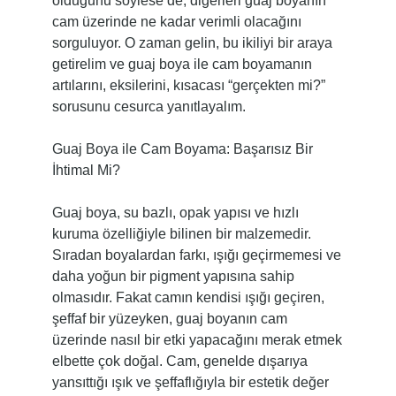
olduğunu söylese de, diğerleri guaj boyanın
cam üzerinde ne kadar verimli olacağını
sorguluyor. O zaman gelin, bu ikiliyi bir araya
getirelim ve guaj boya ile cam boyamanın
artılarını, eksilerini, kısacası “gerçekten mi?”
sorusunu cesurca yanıtlayalım.
Guaj Boya ile Cam Boyama: Başarısız Bir
İhtimal Mi?
Guaj boya, su bazlı, opak yapısı ve hızlı
kuruma özelliğiyle bilinen bir malzemedir.
Sıradan boyalardan farkı, ışığı geçirmemesi ve
daha yoğun bir pigment yapısına sahip
olmasıdır. Fakat camın kendisi ışığı geçiren,
şeffaf bir yüzeyken, guaj boyanın cam
üzerinde nasıl bir etki yapacağını merak etmek
elbette çok doğal. Cam, genelde dışarıya
yansıttığı ışık ve şeffaflığıyla bir estetik değer