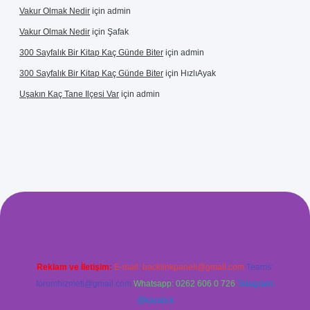
Vakur Olmak Nedir
için
admin
Vakur Olmak Nedir
için
Şafak
300 Sayfalık Bir Kitap Kaç Günde Biter
için
admin
300 Sayfalık Bir Kitap Kaç Günde Biter
için
HızlıAyak
Uşakın Kaç Tane Ilçesi Var
için
admin
etci giriş
betci
hiltonbet yeni giriş
Reklam ve İletişim:
E-mail:
backlinkpaneli@gmail.com
Teams:
forumhizmeti@gmail.com
Whatsapp: 0262 606 0 726
Telegram:
@karabul