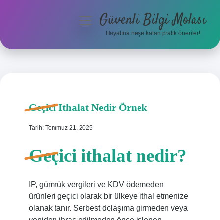
Güvenli Bilgi Molası
menüyü
aç
Hayatına neşe katan pratik öneriler!
Anasayfa
Gizlilik Politikası
Yasal Uyarı
Geçici Ithalat Nedir Örnek
Hakkımızda
Tarih: Temmuz 21, 2025
Geçici ithalat nedir?
IP, gümrük vergileri ve KDV ödemeden
ürünleri geçici olarak bir ülkeye ithal etmenize
olanak tanır. Serbest dolaşıma girmeden veya
yeniden ihraç edilmeden önce işlenen,