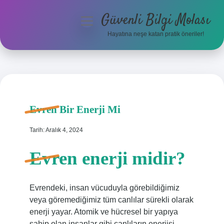
Güvenli Bilgi Molası
menüyü
aç
Hayatına neşe katan pratik öneriler!
Anasayfa
Gizlilik Politikası
Yasal Uyarı
Evren Bir Enerji Mi
Hakkımızda
Tarih: Aralık 4, 2024
Evren enerji midir?
Evrendeki, insan vücuduyla görebildiğimiz
veya göremediğimiz tüm canlılar sürekli olarak
enerji yayar. Atomik ve hücresel bir yapıya
sahip olan insanlar gibi canlıların enerjisi