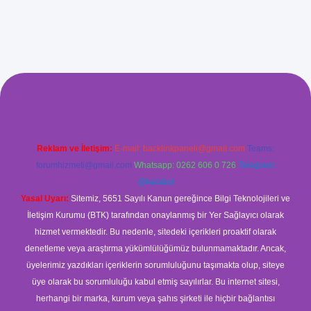
 giriş
betci
hiltonbet yeni giriş
Reklam ve İletişim:
E-mail:
backlinkpaneli@gmail.com
Teams:
forumhizmeti@gmail.com
Whatsapp: 0262 606 0 726
Telegram:
@karabul
Yasal Uyarı:
Sitemiz, 5651 Sayılı Kanun gereğince Bilgi Teknolojileri ve
İletişim Kurumu (BTK) tarafından onaylanmış bir Yer Sağlayıcı olarak
hizmet vermektedir. Bu nedenle, sitedeki içerikleri proaktif olarak
denetleme veya araştırma yükümlülüğümüz bulunmamaktadır. Ancak,
üyelerimiz yazdıkları içeriklerin sorumluluğunu taşımakta olup, siteye
üye olarak bu sorumluluğu kabul etmiş sayılırlar. Bu internet sitesi,
herhangi bir marka, kurum veya şahıs şirketi ile hiçbir bağlantısı