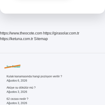
https://www.theocote.com
https://girasolar.com.tr
https://ketuna.com.tr
Sitemap
Sidebar
Son Yazılar
Kulak kanamasında hangi pozisyon verilir ?
Ağustos 6, 2026
Aküye su dökülür mü ?
Ağustos 3, 2026
62 cezası nedir ?
Ağustos 3, 2026