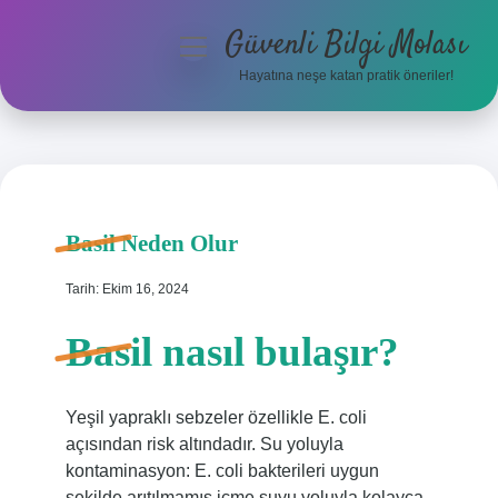
Güvenli Bilgi Molası
menüyü
aç
Hayatına neşe katan pratik öneriler!
Anasayfa
Gizlilik Politikası
Yasal Uyarı
Basil Neden Olur
Hakkımızda
Tarih: Ekim 16, 2024
Basil nasıl bulaşır?
Yeşil yapraklı sebzeler özellikle E. coli
açısından risk altındadır. Su yoluyla
kontaminasyon: E. coli bakterileri uygun
şekilde arıtılmamış içme suyu yoluyla kolayca