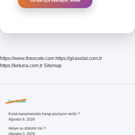
https://www.theocote.com
https://girasolar.com.tr
https://ketuna.com.tr
Sitemap
Sidebar
Son Yazılar
Kulak kanamasında hangi pozisyon verilir ?
Ağustos 6, 2026
Aküye su dökülür mü ?
Ağustos 3, 2026