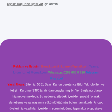
Uşakın Kaç Tane Ilçesi Var
için
admin
etci giriş
betci
hiltonbet yeni giriş
Reklam ve İletişim:
E-mail:
backlinkpaneli@gmail.com
Teams:
forumhizmeti@gmail.com
Whatsapp: 0262 606 0 726
Telegram:
@karabul
Yasal Uyarı:
Sitemiz, 5651 Sayılı Kanun gereğince Bilgi Teknolojileri ve
İletişim Kurumu (BTK) tarafından onaylanmış bir Yer Sağlayıcı olarak
hizmet vermektedir. Bu nedenle, sitedeki içerikleri proaktif olarak
denetleme veya araştırma yükümlülüğümüz bulunmamaktadır. Ancak,
üyelerimiz yazdıkları içeriklerin sorumluluğunu taşımakta olup, siteye