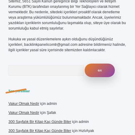
Sitemiz, 5651 Sayılı Kanun gereğince Bilgi Teknolojileri ve İletişim
Kurumu (BTK) tarafından onaylanmış bir Yer Sağlayıcı olarak hizmet
vermektedir. Bu nedenle, sitedeki içerikleri proaktif olarak denetleme
veya araştırma yükümlülüğümüz bulunmamaktadır. Ancak, üyelerimiz
yazdıkları içeriklerin sorumluluğunu taşımakta olup, siteye üye olarak bu
sorumluluğu kabul etmiş sayılırlar.
Hukuka ve yasal düzenlemelere aykırı olduğunu düşündüğünüz
içerikleri,
backlinkpanelicomtr@gmail.com
adresine bildirmeniz halinde,
ilgili içerikler yasal süre içerisinde sitemizden kaldırılacaktır.
Arama
Son yorumlar
Vakur Olmak Nedir
için
admin
Vakur Olmak Nedir
için
Şafak
300 Sayfalık Bir Kitap Kaç Günde Biter
için
admin
300 Sayfalık Bir Kitap Kaç Günde Biter
için
HızlıAyak