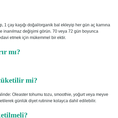
ıp, 1 çay kaşığı doğal/organik bal ekleyip her gün aç karnına
in ve inanılmaz değişimi görün. 70 veya 72 gün boyunca
edavi etmek için mükemmel bir ektir.
rır mı?
tüketilir mi?
 halinde: Oleaster tohumu tozu, smoothie, yoğurt veya meyve
ketilerek günlük diyet rutinine kolayca dahil edilebilir.
etilmeli?