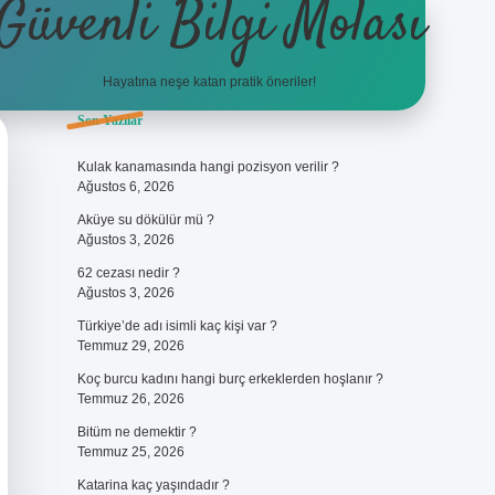
Güvenli Bilgi Molası
Hayatına neşe katan pratik öneriler!
Sidebar
Son Yazılar
bet
betci
piabellacasino sitesi
https://www.betexper.xyz/
betci.co
bet
Kulak kanamasında hangi pozisyon verilir ?
Ağustos 6, 2026
Aküye su dökülür mü ?
Ağustos 3, 2026
62 cezası nedir ?
Ağustos 3, 2026
Türkiye’de adı isimli kaç kişi var ?
Temmuz 29, 2026
Koç burcu kadını hangi burç erkeklerden hoşlanır ?
Temmuz 26, 2026
Bitüm ne demektir ?
Temmuz 25, 2026
Katarina kaç yaşındadır ?