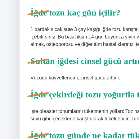
İğde tozu kaç gün içilir?
1 bardak sıcak süte 3 çay kaşığı iğde tozu karıştır
içebilirsiniz. Bu basit iksiri 14 gün boyunca yiy
almak, osteoporozu ve diğer tüm hastalıklarınızı t
Sultan iğdesi cinsel gücü artı
Vücudu kuvvetlendirir, cinsel gücü arttırır.
İğde çekirdeği tozu yoğurtla 
İşte oleaster tohumlarını tüketmenin yolları: Toz
suyu gibi içeceklerle karıştırılarak tüketilebilir. Tü
İğde tozu günde ne kadar tük