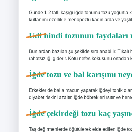
Günde 1-2 tatlı kaşığı iğde tohumu tozu yoğurtla kar
kullanımı özellikle menopozlu kadınlarda ve yaşlıl
Udi hindi tozunun faydaları 
Bunlardan bazıları şu şekilde sıralanabilir: Tıkal
rahatsızlığı giderir. Kötü nefes kokusunu ortadan ka
İğde tozu ve bal karışımı neye
Erkekler de balla macun yaparak iğdeyi tonik olarak
diyabet riskini azaltır. İğde böbrekleri ısıtır ve he
İğde çekirdeği tozu kaç yaşın
Taş değirmenlerde öğütülerek elde edilen iğde toz