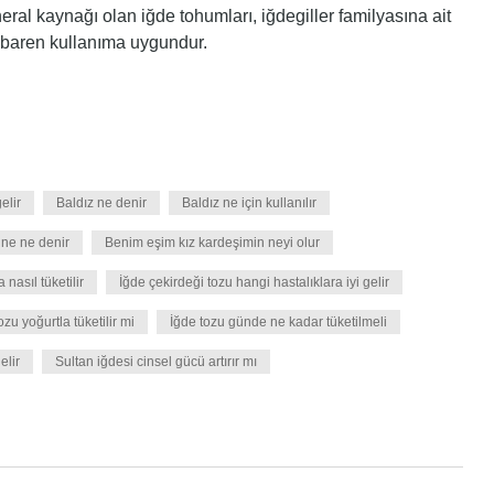
ral kaynağı olan iğde tohumları, iğdegiller familyasına ait
tibaren kullanıma uygundur.
elir
Baldız ne denir
Baldız ne için kullanılır
ine ne denir
Benim eşim kız kardeşimin neyi olur
nasıl tüketilir
İğde çekirdeği tozu hangi hastalıklara iyi gelir
ozu yoğurtla tüketilir mi
İğde tozu günde ne kadar tüketilmeli
elir
Sultan iğdesi cinsel gücü artırır mı