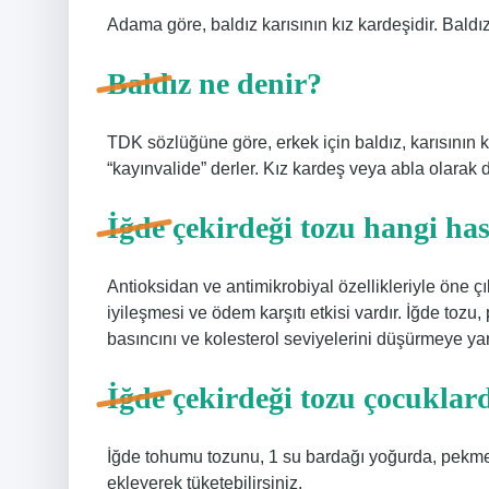
Adama göre, baldız karısının kız kardeşidir. Baldız 
Baldız ne denir?
TDK sözlüğüne göre, erkek için baldız, karısının kı
“kayınvalide” derler. Kız kardeş veya abla olarak d
İğde çekirdeği tozu hangi hast
Antioksidan ve antimikrobiyal özellikleriyle öne 
iyileşmesi ve ödem karşıtı etkisi vardır. İğde tozu,
basıncını ve kolesterol seviyelerini düşürmeye yardı
İğde çekirdeği tozu çocuklard
İğde tohumu tozunu, 1 su bardağı yoğurda, pekme
ekleyerek tüketebilirsiniz.