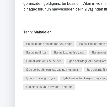
görmezden geldiğimiz bir besindir. Vitamin ve mine
bir ağaç türünün meyvesinden gelir. 2 yaşından i
Tarih:
Makaleler
Baldız baldan tatlıdır doğrusu nedir
Baldız ismi nereden g
Baldız nedir bal
Baldız tozu ne işe yarar
Baldızın eş
Damat kızın abisine ne der
İğde çekirdeği tozu çocuklarda 
İğde çekirdeği tozu kaç yaşında kullanılır
İğde çekirdeği t
İğde tozu kaç gün içilir
İğde tozu ve bal karışımı neye iyi g
Udi hindi tozunun faydaları nelerdir