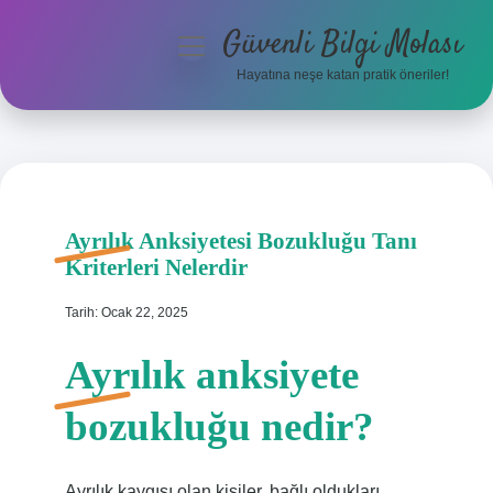
Güvenli Bilgi Molası
menüyü
aç
Hayatına neşe katan pratik öneriler!
Anasayfa
Gizlilik Politikası
Yasal Uyarı
Ayrılık Anksiyetesi Bozukluğu Tanı
Kriterleri Nelerdir
Hakkımızda
Tarih: Ocak 22, 2025
Ayrılık anksiyete
bozukluğu nedir?
Ayrılık kaygısı olan kişiler, bağlı oldukları