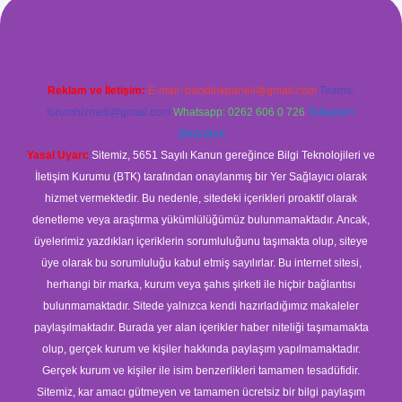
i giriş
betci
hiltonbet yeni giriş
Reklam ve İletişim:
E-mail:
backlinkpaneli@gmail.com
Teams:
forumhizmeti@gmail.com
Whatsapp: 0262 606 0 726
Telegram:
@karabul
Yasal Uyarı:
Sitemiz, 5651 Sayılı Kanun gereğince Bilgi Teknolojileri ve
İletişim Kurumu (BTK) tarafından onaylanmış bir Yer Sağlayıcı olarak
hizmet vermektedir. Bu nedenle, sitedeki içerikleri proaktif olarak
denetleme veya araştırma yükümlülüğümüz bulunmamaktadır. Ancak,
üyelerimiz yazdıkları içeriklerin sorumluluğunu taşımakta olup, siteye
üye olarak bu sorumluluğu kabul etmiş sayılırlar. Bu internet sitesi,
herhangi bir marka, kurum veya şahıs şirketi ile hiçbir bağlantısı
bulunmamaktadır. Sitede yalnızca kendi hazırladığımız makaleler
paylaşılmaktadır. Burada yer alan içerikler haber niteliği taşımamakta
olup, gerçek kurum ve kişiler hakkında paylaşım yapılmamaktadır.
Gerçek kurum ve kişiler ile isim benzerlikleri tamamen tesadüfidir.
Sitemiz, kar amacı gütmeyen ve tamamen ücretsiz bir bilgi paylaşım