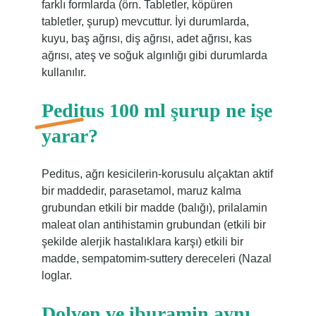
farklı formlarda (örn. Tabletler, köpüren
tabletler, şurup) mevcuttur. İyi durumlarda,
kuyu, baş ağrısı, diş ağrısı, adet ağrısı, kas
ağrısı, ateş ve soğuk algınlığı gibi durumlarda
kullanılır.
Peditus 100 ml şurup ne işe
yarar?
Peditus, ağrı kesicilerin-korusulu alçaktan aktif
bir maddedir, parasetamol, maruz kalma
grubundan etkili bir madde (balığı), prilalamin
maleat olan antihistamin grubundan (etkili bir
şekilde alerjik hastalıklara karşı) etkili bir
madde, sempatomim-suttery dereceleri (Nazal
loglar.
Dolven ve iburamin aynı