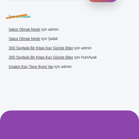
Son yorumlar
Vakur Olmak Nedir
için
admin
Vakur Olmak Nedir
için
Şafak
300 Sayfalık Bir Kitap Kaç Günde Biter
için
admin
300 Sayfalık Bir Kitap Kaç Günde Biter
için
HızlıAyak
Uşakın Kaç Tane Ilçesi Var
için
admin
i giriş
betci
hiltonbet yeni giriş