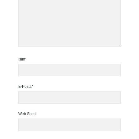
İsim*
E-Posta*
Web Sitesi