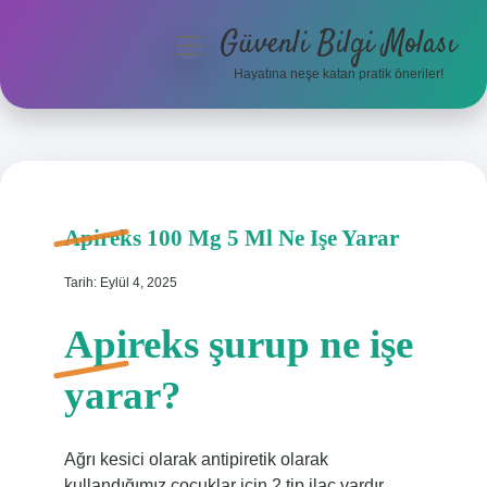
Güvenli Bilgi Molası
menüyü
aç
Hayatına neşe katan pratik öneriler!
Anasayfa
Gizlilik Politikası
Yasal Uyarı
Apireks 100 Mg 5 Ml Ne Işe Yarar
Hakkımızda
Tarih: Eylül 4, 2025
Apireks şurup ne işe
yarar?
Ağrı kesici olarak antipiretik olarak
kullandığımız çocuklar için 2 tip ilaç vardır.