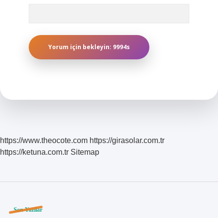
https://www.theocote.com
https://girasolar.com.tr
https://ketuna.com.tr
Sitemap
Sidebar
Son Yazılar