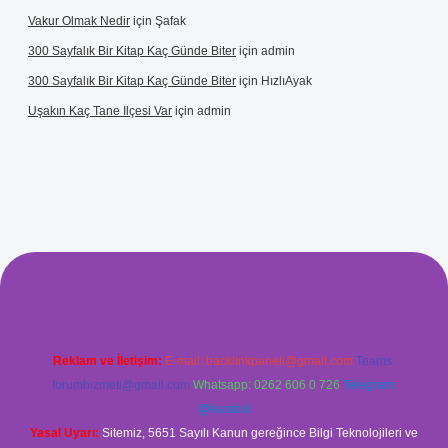
Vakur Olmak Nedir
için
Şafak
300 Sayfalık Bir Kitap Kaç Günde Biter
için
admin
300 Sayfalık Bir Kitap Kaç Günde Biter
için
HızlıAyak
Uşakın Kaç Tane Ilçesi Var
için
admin
betci giriş
betci
hiltonbet yeni giriş
Reklam ve İletişim:
E-mail:
backlinkpaneli@gmail.com
Teams:
forumhizmeti@gmail.com
Whatsapp: 0262 606 0 726
Telegram:
@karabul
Yasal Uyarı:
Sitemiz, 5651 Sayılı Kanun gereğince Bilgi Teknolojileri ve