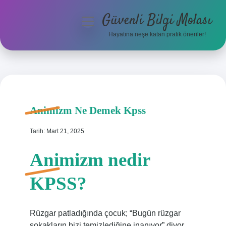
Güvenli Bilgi Molası
menüyü
aç
Hayatına neşe katan pratik öneriler!
Anasayfa
Gizlilik Politikası
Yasal Uyarı
Animizm Ne Demek Kpss
Hakkımızda
Tarih: Mart 21, 2025
Animizm nedir
KPSS?
Rüzgar patladığında çocuk; “Bugün rüzgar
sokakların bizi temizlediğine inanıyor” diyor,