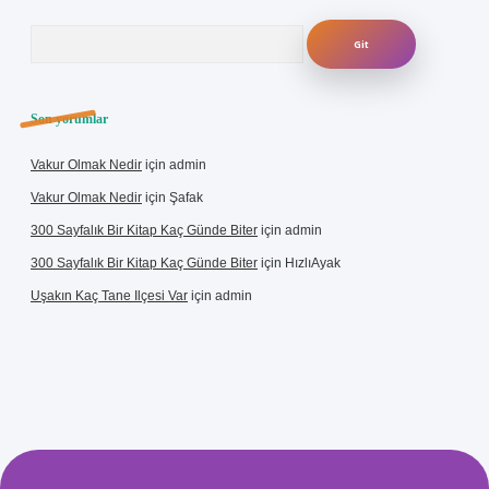
Arama
Son yorumlar
Vakur Olmak Nedir
için
admin
Vakur Olmak Nedir
için
Şafak
300 Sayfalık Bir Kitap Kaç Günde Biter
için
admin
300 Sayfalık Bir Kitap Kaç Günde Biter
için
HızlıAyak
Uşakın Kaç Tane Ilçesi Var
için
admin
etci giriş
betci
hiltonbet yeni giriş