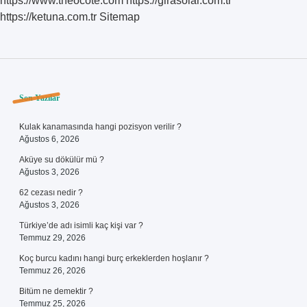
https://www.theocote.com
https://girasolar.com.tr
https://ketuna.com.tr
Sitemap
Sidebar
Son Yazılar
Kulak kanamasında hangi pozisyon verilir ?
Ağustos 6, 2026
Aküye su dökülür mü ?
Ağustos 3, 2026
62 cezası nedir ?
Ağustos 3, 2026
Türkiye’de adı isimli kaç kişi var ?
Temmuz 29, 2026
Koç burcu kadını hangi burç erkeklerden hoşlanır ?
Temmuz 26, 2026
Bitüm ne demektir ?
Temmuz 25, 2026