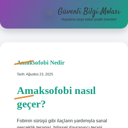
Güvenli Bilgi Molası
menüyü
aç
Hayatına neşe katan pratik öneriler!
Anasayfa
Gizlilik Politikası
Yasal Uyarı
Amaksofobi Nedir
Hakkımızda
Tarih: Ağustos 23, 2025
Amaksofobi nasıl
geçer?
Fobinin sürüşü gibi ilaçların yardımıyla sanal
gerçeklik terapisi, bilişsel davranışçı terapi,