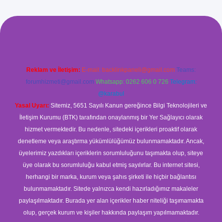
tci.co
betci giriş
betci
hiltonbet yeni giriş
Reklam ve İletişim:
E-mail:
backlinkpaneli@gmail.com
Teams:
forumhizmeti@gmail.com
Whatsapp: 0262 606 0 726
Telegram:
@karabul
Yasal Uyarı:
Sitemiz, 5651 Sayılı Kanun gereğince Bilgi Teknolojileri ve
İletişim Kurumu (BTK) tarafından onaylanmış bir Yer Sağlayıcı olarak
hizmet vermektedir. Bu nedenle, sitedeki içerikleri proaktif olarak
denetleme veya araştırma yükümlülüğümüz bulunmamaktadır. Ancak,
üyelerimiz yazdıkları içeriklerin sorumluluğunu taşımakta olup, siteye
üye olarak bu sorumluluğu kabul etmiş sayılırlar. Bu internet sitesi,
herhangi bir marka, kurum veya şahıs şirketi ile hiçbir bağlantısı
bulunmamaktadır. Sitede yalnızca kendi hazırladığımız makaleler
paylaşılmaktadır. Burada yer alan içerikler haber niteliği taşımamakta
olup, gerçek kurum ve kişiler hakkında paylaşım yapılmamaktadır.