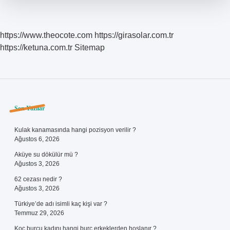
https://www.theocote.com
https://girasolar.com.tr
https://ketuna.com.tr
Sitemap
Sidebar
Son Yazılar
Kulak kanamasında hangi pozisyon verilir ?
Ağustos 6, 2026
Aküye su dökülür mü ?
Ağustos 3, 2026
62 cezası nedir ?
Ağustos 3, 2026
Türkiye’de adı isimli kaç kişi var ?
Temmuz 29, 2026
Koç burcu kadını hangi burç erkeklerden hoşlanır ?