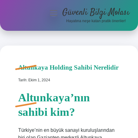
Güvenli Bilgi Molası
menüyü
aç
Hayatına neşe katan pratik öneriler!
Anasayfa
Gizlilik Politikası
Yasal Uyarı
Altunkaya Holding Sahibi Nerelidir
Hakkımızda
Tarih: Ekim 1, 2024
Altunkaya’nın
sahibi kim?
Türkiye’nin en büyük sanayi kuruluşlarından
biri olan Gaziantep merkezli Altunkaya