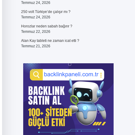
Temmuz 24, 2026
250 volt Türkiye’de çalışır mı ?
Temmuz 24, 2026
Horozlar neden sabah bağırır ?
Temmuz 22, 2026
Alan Kay tableti ne zaman icat etti ?
Temmuz 21, 2026