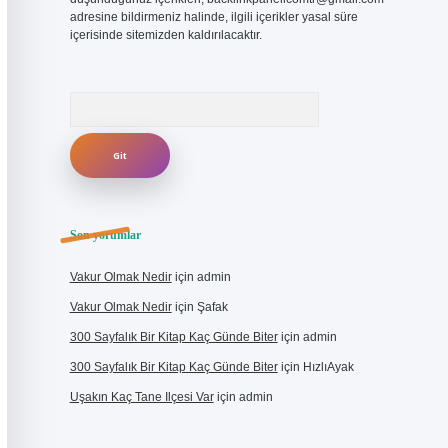
adresine bildirmeniz halinde, ilgili içerikler yasal süre
içerisinde sitemizden kaldırılacaktır.
Arama
Son yorumlar
Vakur Olmak Nedir
için
admin
Vakur Olmak Nedir
için
Şafak
300 Sayfalık Bir Kitap Kaç Günde Biter
için
admin
300 Sayfalık Bir Kitap Kaç Günde Biter
için
HızlıAyak
Uşakın Kaç Tane Ilçesi Var
için
admin