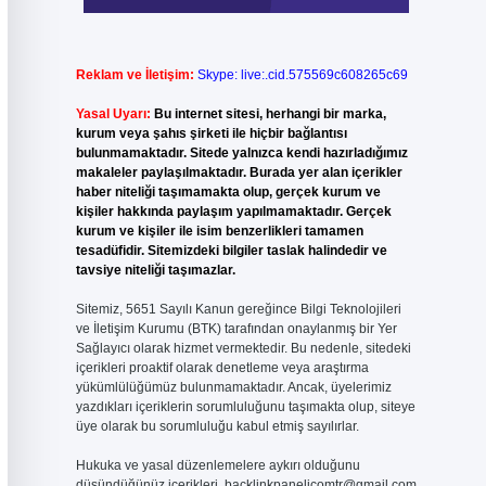
Reklam ve İletişim:
Skype: live:.cid.575569c608265c69
Yasal Uyarı:
Bu internet sitesi, herhangi bir marka,
kurum veya şahıs şirketi ile hiçbir bağlantısı
bulunmamaktadır. Sitede yalnızca kendi hazırladığımız
makaleler paylaşılmaktadır. Burada yer alan içerikler
haber niteliği taşımamakta olup, gerçek kurum ve
kişiler hakkında paylaşım yapılmamaktadır. Gerçek
kurum ve kişiler ile isim benzerlikleri tamamen
tesadüfidir. Sitemizdeki bilgiler taslak halindedir ve
tavsiye niteliği taşımazlar.
Sitemiz, 5651 Sayılı Kanun gereğince Bilgi Teknolojileri
ve İletişim Kurumu (BTK) tarafından onaylanmış bir Yer
Sağlayıcı olarak hizmet vermektedir. Bu nedenle, sitedeki
içerikleri proaktif olarak denetleme veya araştırma
yükümlülüğümüz bulunmamaktadır. Ancak, üyelerimiz
yazdıkları içeriklerin sorumluluğunu taşımakta olup, siteye
üye olarak bu sorumluluğu kabul etmiş sayılırlar.
Hukuka ve yasal düzenlemelere aykırı olduğunu
düşündüğünüz içerikleri,
backlinkpanelicomtr@gmail.com