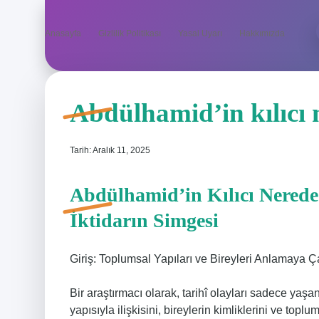
Anasayfa
Gizlilik Politikası
Yasal Uyarı
Hakkımızda
Abdülhamid’in kılıcı 
Tarih: Aralık 11, 2025
Abdülhamid’in Kılıcı Nerede
İktidarın Simgesi
Giriş: Toplumsal Yapıları ve Bireyleri Anlamaya Ça
Bir araştırmacı olarak, tarihî olayları sadece yaş
yapısıyla ilişkisini, bireylerin kimliklerini ve top