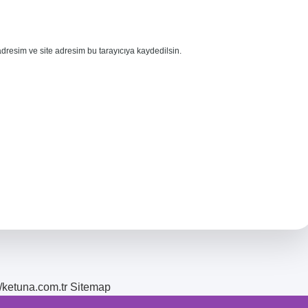
dresim ve site adresim bu tarayıcıya kaydedilsin.
//ketuna.com.tr
Sitemap