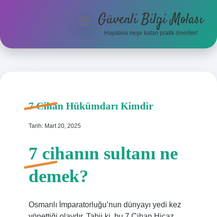
Güvenli Bilgi Molası
menüyü
aç
Hayatına neşe katan pratik öneriler!
Anasayfa
Gizlilik Politikası
Yasal Uyarı
7 Cihan Hükümdarı Kimdir
Hakkımızda
Tarih: Mart 20, 2025
7 cihanın sultanı ne
demek?
Osmanlı İmparatorluğu’nun dünyayı yedi kez
yönettiği olaydır. Tabii ki, bu 7 Cihan Hicaz,