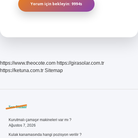
https://www.theocote.com
https://girasolar.com.tr
https://ketuna.com.tr
Sitemap
Sidebar
Son Yazılar
Kurutmalı çamaşır makineleri var mı ?
Ağustos 7, 2026
Kulak kanamasında hangi pozisyon verilir ?