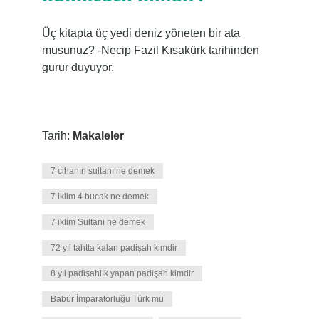
Üç kitapta üç yedi deniz yöneten bir ata
musunuz? -Necip Fazil Kısakürk tarihinden
gurur duyuyor.
Tarih:
Makaleler
7 cihanın sultanı ne demek
7 iklim 4 bucak ne demek
7 iklim Sultanı ne demek
72 yıl tahtta kalan padişah kimdir
8 yıl padişahlık yapan padişah kimdir
Babür İmparatorluğu Türk mü