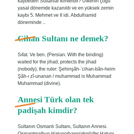
kaybeden Sultanlar kimlerdir? Ülkenin çoğu
yasal dönemde kazanıldı ve en yüksek zemin
kaybı 5. Mehmet ve II idi. Abdulhamid
döneminde ..
Cihan Sultanı ne demek?
Sıfat. Ve ben. (Persian. With the binding)
waited for the jihad, protects the jihad
(nobody), the ruler: Şehinşâh-`cihan-bân-heim
Şâh-ı zî-unanan / muhammad is Muhammad
Muhammad (divine).
Annesi Türk olan tek
padişah kimdir?
Sultanın Osmanlı Sultanı, Sultanın Annesi.
Osmantmalhun Hatunorhannürknilüfer Hatuni.