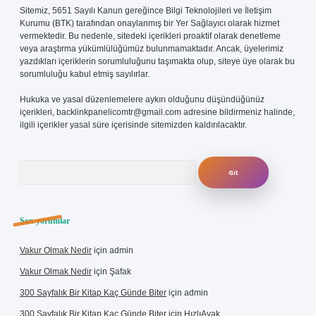
Sitemiz, 5651 Sayılı Kanun gereğince Bilgi Teknolojileri ve İletişim
Kurumu (BTK) tarafından onaylanmış bir Yer Sağlayıcı olarak hizmet
vermektedir. Bu nedenle, sitedeki içerikleri proaktif olarak denetleme
veya araştırma yükümlülüğümüz bulunmamaktadır. Ancak, üyelerimiz
yazdıkları içeriklerin sorumluluğunu taşımakta olup, siteye üye olarak bu
sorumluluğu kabul etmiş sayılırlar.
Hukuka ve yasal düzenlemelere aykırı olduğunu düşündüğünüz
içerikleri,
backlinkpanelicomtr@gmail.com
adresine bildirmeniz halinde,
ilgili içerikler yasal süre içerisinde sitemizden kaldırılacaktır.
Arama
Son yorumlar
Vakur Olmak Nedir
için
admin
Vakur Olmak Nedir
için
Şafak
300 Sayfalık Bir Kitap Kaç Günde Biter
için
admin
300 Sayfalık Bir Kitap Kaç Günde Biter
için
HızlıAyak