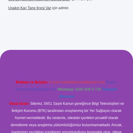
Uşakın Kaç Tane Ilçesi Var
için
admin
betci giriş
betci
hiltonbet yeni giriş
Reklam ve İletişim:
E-mail:
backlinkpaneli@gmail.com
Teams:
forumhizmeti@gmail.com
Whatsapp: 0262 606 0 726
Telegram:
@karabul
Yasal Uyarı:
Sitemiz, 5651 Sayılı Kanun gereğince Bilgi Teknolojileri ve
İletişim Kurumu (BTK) tarafından onaylanmış bir Yer Sağlayıcı olarak
hizmet vermektedir. Bu nedenle, sitedeki içerikleri proaktif olarak
denetleme veya araştırma yükümlülüğümüz bulunmamaktadır. Ancak,
üyelerimiz yazdıkları içeriklerin sorumluluğunu taşımakta olup, siteye