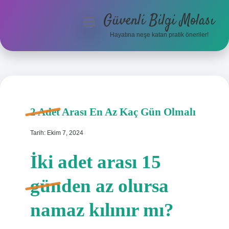
Güvenli Bilgi Molası
menüyü
aç
Hayatına neşe katan pratik öneriler!
Anasayfa
Gizlilik Politikası
Yasal Uyarı
2 Adet Arası En Az Kaç Gün Olmalı
Hakkımızda
Tarih: Ekim 7, 2024
İki adet arası 15
günden az olursa
namaz kılınır mı?