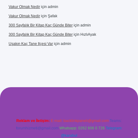
Vakur Olmak Nedir
için
admin
Vakur Olmak Nedir
için
Şafak
300 Sayfalık Bir Kitap Kaç Günde Biter
için
admin
300 Sayfalık Bir Kitap Kaç Günde Biter
için
HızlıAyak
Uşakın Kaç Tane Ilçesi Var
için
admin
ci giriş
betci
hiltonbet yeni giriş
Reklam ve İletişim:
E-mail:
backlinkpaneli@gmail.com
Teams:
forumhizmeti@gmail.com
Whatsapp: 0262 606 0 726
Telegram:
@karabul