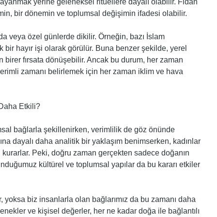
 dayanmak yerine geleneksel ritüellere dayalı olabilir. Fidan
imin, bir dönemin ve toplumsal değişimin ifadesi olabilir.
da veya özel günlerde dikilir. Örneğin, bazı İslam
bir hayır işi olarak görülür. Buna benzer şekilde, yerel
çin birer fırsata dönüşebilir. Ancak bu durum, her zaman
verimli zamanı belirlemek için her zaman iklim ve hava
Daha Etkili?
sal bağlarla şekillenirken, verimlilik de göz önünde
rına dayalı daha analitik bir yaklaşım benimserken, kadınlar
ağ kurarlar. Peki, doğru zaman gerçekten sadece doğanın
lunduğumuz kültürel ve toplumsal yapılar da bu kararı etkiler
r, yoksa biz insanlarla olan bağlarımız da bu zamanı daha
lenekler ve kişisel değerler, her ne kadar doğa ile bağlantılı