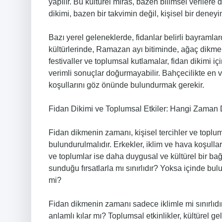
yapılır. Bu kültürel miras, bazen bilimsel verilere
dikimi, bazen bir takvimin değil, kişisel bir deney
Bazı yerel geleneklerde, fidanlar belirli bayramlar
kültürlerinde, Ramazan ayı bitiminde, ağaç dikmek 
festivaller ve toplumsal kutlamalar, fidan dikimi i
verimli sonuçlar doğurmayabilir. Bahçecilikte en 
koşullarını göz önünde bulundurmak gerekir.
Fidan Dikimi ve Toplumsal Etkiler: Hangi Zaman 
Fidan dikmenin zamanı, kişisel tercihler ve toplum
bulundurulmalıdır. Erkekler, iklim ve hava koşulla
ve toplumlar ise daha duygusal ve kültürel bir b
sunduğu fırsatlarla mı sınırlıdır? Yoksa içinde bu
mi?
Fidan dikmenin zamanı sadece iklimle mi sınırlıdı
anlamlı kılar mı? Toplumsal etkinlikler, kültürel ge