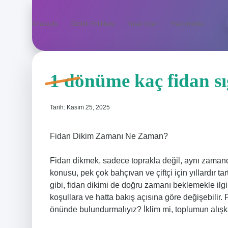
Anasayfa
Gizlilik Politikası
Yasal Uyarı
Hakkımızda
1 dönüme kaç fidan sı
Tarih: Kasım 25, 2025
Fidan Dikim Zamanı Ne Zaman?
Fidan dikmek, sadece toprakla değil, aynı zamanda
konusu, pek çok bahçıvan ve çiftçi için yıllardır t
gibi, fidan dikimi de doğru zamanı beklemekle ilgil
koşullara ve hatta bakış açısına göre değişebilir. P
önünde bulundurmalıyız? İklim mi, toplumun alışkan