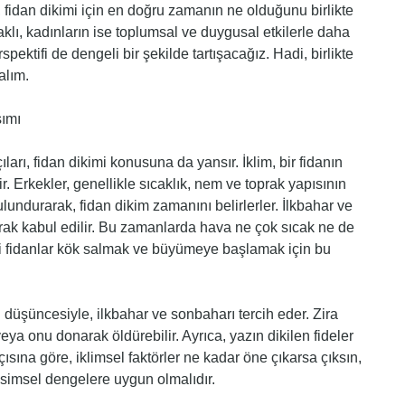
ek, fidan dikimi için en doğru zamanın ne olduğunu birlikte
aklı, kadınların ise toplumsal ve duygusal etkilerle daha
rspektifi de dengeli bir şekilde tartışacağız. Hadi, birlikte
alım.
şımı
ları, fidan dikimi konusuna da yansır. İklim, bir fidanın
r. Erkekler, genellikle sıcaklık, nem ve toprak yapısının
lundurarak, fidan dikim zamanını belirlerler. İlkbahar ve
arak kabul edilir. Bu zamanlarda hava ne çok sıcak ne de
ani fidanlar kök salmak ve büyümeye başlamak için bu
i düşüncesiyle, ilkbahar ve sonbaharı tercih eder. Zira
ya onu donarak öldürebilir. Ayrıca, yazın dikilen fideler
çısına göre, iklimsel faktörler ne kadar öne çıkarsa çıksın,
vsimsel dengelere uygun olmalıdır.