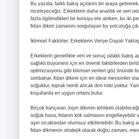
Bu yazıda, farklı bakış açılarını bir araya getirer
inceleyeceğiz. Erkeklerin daha analitik ve veri od
fazla ilgilendikleri bir konuyu ele alırken, bu iki pe
fidan dikim zamanını sorgulayan bu yolculuğa çık
İklimsel Faktörler: Erkeklerin Veriye Dayalı Yakla
Erkeklerin genellikle veri ve sonuç odaklı bakış açı
sağlıklı büyümesi için en önemli faktörlerden biridi
optimizasyonu gibi bilimsel verileri göz önünde bu
sonbahar, fidan dikimi için en ideal mevsimler ol
soğuktur, toprak nemli ancak don riski yoktur. Y
koşullarda en uygun ortamı bulur.
Birçok bahçıvan, kışın dikimin tehlikeli olabileceğ
soğuk hava, fidanın kök salmasını engelleyebilir ve
aşırı sıcaklardan olumsuz etkilenebilir. Bu bakış a
fidan dikmenin stratejik olarak doğru zamanı, me