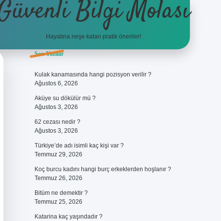
Güvenli Bilgi Molası
Hayatına neşe katan pratik öneriler!
Sidebar
Son Yazılar
ilbet
betci
piabellacasino sitesi
https://www.betexper.xyz/
betci.co
b
Kulak kanamasında hangi pozisyon verilir ?
Ağustos 6, 2026
Aküye su dökülür mü ?
Ağustos 3, 2026
62 cezası nedir ?
Ağustos 3, 2026
Türkiye’de adı isimli kaç kişi var ?
Temmuz 29, 2026
Koç burcu kadını hangi burç erkeklerden hoşlanır ?
Temmuz 26, 2026
Bitüm ne demektir ?
Temmuz 25, 2026
Katarina kaç yaşındadır ?