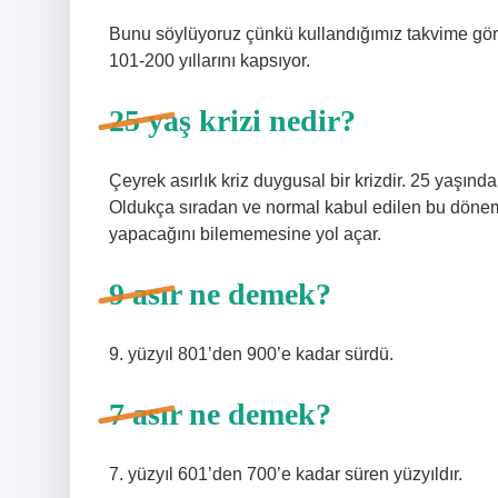
Bunu söylüyoruz çünkü kullandığımız takvime göre 1.
101-200 yıllarını kapsıyor.
25 yaş krizi nedir?
Çeyrek asırlık kriz duygusal bir krizdir. 25 yaşınd
Oldukça sıradan ve normal kabul edilen bu dönem,
yapacağını bilememesine yol açar.
9 asır ne demek?
9. yüzyıl 801’den 900’e kadar sürdü.
7 asır ne demek?
7. yüzyıl 601’den 700’e kadar süren yüzyıldır.