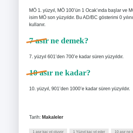
MÖ 1. yüzyıl, MÖ 100’ün 1 Ocak’ında başlar ve MÖ 1
isim MÖ son yüzyıldır. Bu AD/BC gösterimi 0 yılını 
kullanır.
7 asır ne demek?
7. yüzyıl 601’den 700’e kadar süren yüzyıldır.
10 asır ne kadar?
10. yüzyıl, 901’den 1000’e kadar süren yüzyıldır.
Tarih:
Makaleler
1 asır kaç yıl oluyor
1 Yüzyıl kaç yıl eder
10 asır ne 