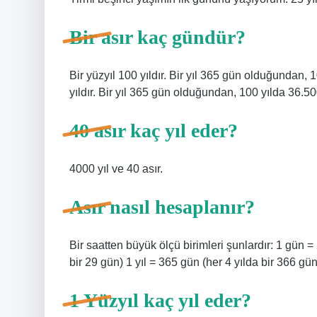
Bir asır kaç gündür?
Bir yüzyıl 100 yıldır. Bir yıl 365 gün olduğundan,
yıldır. Bir yıl 365 gün olduğundan, 100 yılda 36.50
40 asır kaç yıl eder?
4000 yıl ve 40 asır.
Asır nasıl hesaplanır?
Bir saatten büyük ölçü birimleri şunlardır: 1 gün =
bir 29 gün) 1 yıl = 365 gün (her 4 yılda bir 366 gün).
1 Yüzyıl kaç yıl eder?