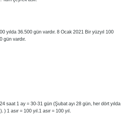
 100 yılda 36.500 gün vardır. 8 Ocak 2021 Bir yüzyıl 100
0 gün vardır.
 24 saat 1 ay = 30-31 gün (Şubat ayı 28 gün, her dört yılda
 ) 1 asır = 100 yıl.1 asır = 100 yıl.