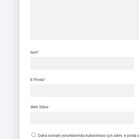
İsim*
E-Posta*
Web Sitesi
Daha sonraki yorumlarımda kullanılması için adım, e-posta a