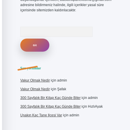
adresine bildirmeniz halinde, ilgili içerikler yasal süre
içerisinde sitemizden kaldırılacaktır.
Arama
Son yorumlar
Vakur Olmak Nedir
için
admin
Vakur Olmak Nedir
için
Şafak
300 Sayfalık Bir Kitap Kaç Günde Biter
için
admin
300 Sayfalık Bir Kitap Kaç Günde Biter
için
HızlıAyak
Uşakın Kaç Tane Ilçesi Var
için
admin