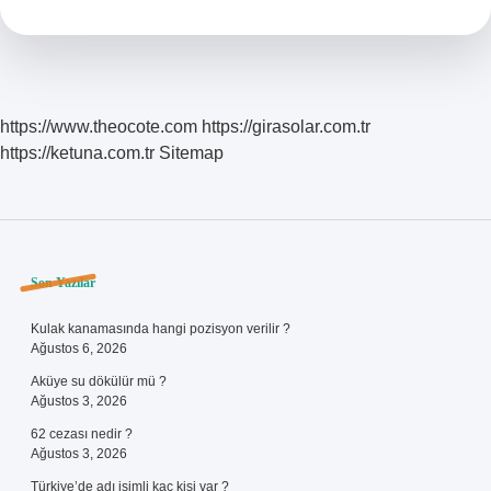
https://www.theocote.com
https://girasolar.com.tr
https://ketuna.com.tr
Sitemap
Sidebar
Son Yazılar
Kulak kanamasında hangi pozisyon verilir ?
Ağustos 6, 2026
Aküye su dökülür mü ?
Ağustos 3, 2026
62 cezası nedir ?
Ağustos 3, 2026
Türkiye’de adı isimli kaç kişi var ?