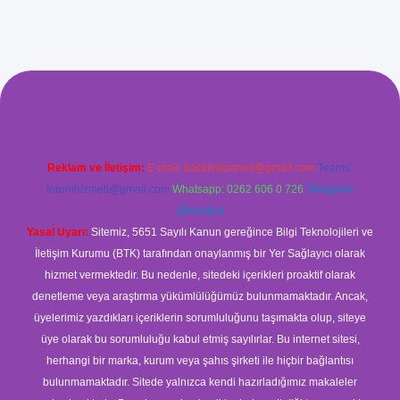
.xyz/
betci.co
betci giriş
betci
hiltonbet yeni giriş
Reklam ve İletişim:
E-mail:
backlinkpaneli@gmail.com
Teams:
forumhizmeti@gmail.com
Whatsapp: 0262 606 0 726
Telegram:
@karabul
Yasal Uyarı:
Sitemiz, 5651 Sayılı Kanun gereğince Bilgi Teknolojileri ve
İletişim Kurumu (BTK) tarafından onaylanmış bir Yer Sağlayıcı olarak
hizmet vermektedir. Bu nedenle, sitedeki içerikleri proaktif olarak
denetleme veya araştırma yükümlülüğümüz bulunmamaktadır. Ancak,
üyelerimiz yazdıkları içeriklerin sorumluluğunu taşımakta olup, siteye
üye olarak bu sorumluluğu kabul etmiş sayılırlar. Bu internet sitesi,
herhangi bir marka, kurum veya şahıs şirketi ile hiçbir bağlantısı
bulunmamaktadır. Sitede yalnızca kendi hazırladığımız makaleler