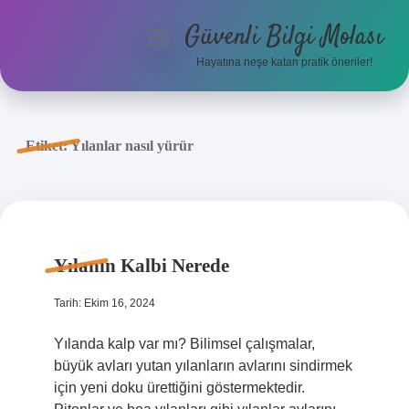
Güvenli Bilgi Molası
menüyü
aç
Hayatına neşe katan pratik öneriler!
Anasayfa
Gizlilik Politikası
Etiket:
Yılanlar nasıl yürür
Yasal Uyarı
Hakkımızda
Yılanın Kalbi Nerede
Tarih: Ekim 16, 2024
Yılanda kalp var mı? Bilimsel çalışmalar,
büyük avları yutan yılanların avlarını sindirmek
için yeni doku ürettiğini göstermektedir.