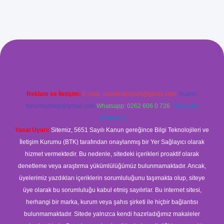
o sitesi
https://www.betexper.xyz/
betci.co
betci giriş
betci
hiltonbet
Reklam ve İletişim:
E-mail:
backlinkpaneli@gmail.com
Teams:
forumhizmeti@gmail.com
Whatsapp: 0262 606 0 726
Telegram:
@karabul
Yasal Uyarı:
Sitemiz, 5651 Sayılı Kanun gereğince Bilgi Teknolojileri ve
İletişim Kurumu (BTK) tarafından onaylanmış bir Yer Sağlayıcı olarak
hizmet vermektedir. Bu nedenle, sitedeki içerikleri proaktif olarak
denetleme veya araştırma yükümlülüğümüz bulunmamaktadır. Ancak,
üyelerimiz yazdıkları içeriklerin sorumluluğunu taşımakta olup, siteye
üye olarak bu sorumluluğu kabul etmiş sayılırlar. Bu internet sitesi,
herhangi bir marka, kurum veya şahıs şirketi ile hiçbir bağlantısı
bulunmamaktadır. Sitede yalnızca kendi hazırladığımız makaleler