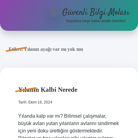
Güvenli Bilgi Molası
menüyü
aç
Hayatına neşe katan pratik öneriler!
Anasayfa
Gizlilik Politikası
Etiket:
Yılanın ayağı var mı yok mu
Yasal Uyarı
Hakkımızda
Yılanın Kalbi Nerede
Tarih: Ekim 16, 2024
Yılanda kalp var mı? Bilimsel çalışmalar,
büyük avları yutan yılanların avlarını sindirmek
için yeni doku ürettiğini göstermektedir.