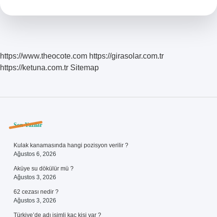
https://www.theocote.com
https://girasolar.com.tr
https://ketuna.com.tr
Sitemap
Sidebar
Son Yazılar
Kulak kanamasında hangi pozisyon verilir ?
Ağustos 6, 2026
Aküye su dökülür mü ?
Ağustos 3, 2026
62 cezası nedir ?
Ağustos 3, 2026
Türkiye’de adı isimli kaç kişi var ?