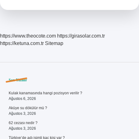
Öncülük
Eden
Kişi
Kimdir
https://www.theocote.com
https://girasolar.com.tr
https://ketuna.com.tr
Sitemap
Sidebar
Son Yazılar
Kulak kanamasında hangi pozisyon verilir ?
Ağustos 6, 2026
Aküye su dökülür mü ?
Ağustos 3, 2026
62 cezası nedir ?
Ağustos 3, 2026
Türkiye’de adı isimli kaç kişi var ?