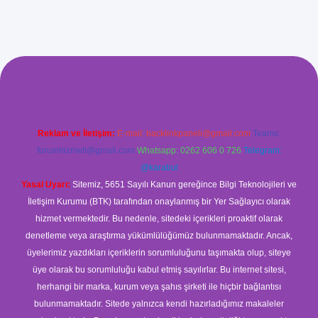
xyz/
betci.co
betci giriş
betci
hiltonbet yeni giriş
Reklam ve İletişim:
E-mail:
backlinkpaneli@gmail.com
Teams:
forumhizmeti@gmail.com
Whatsapp: 0262 606 0 726
Telegram:
@karabul
Yasal Uyarı:
Sitemiz, 5651 Sayılı Kanun gereğince Bilgi Teknolojileri ve
İletişim Kurumu (BTK) tarafından onaylanmış bir Yer Sağlayıcı olarak
hizmet vermektedir. Bu nedenle, sitedeki içerikleri proaktif olarak
denetleme veya araştırma yükümlülüğümüz bulunmamaktadır. Ancak,
üyelerimiz yazdıkları içeriklerin sorumluluğunu taşımakta olup, siteye
üye olarak bu sorumluluğu kabul etmiş sayılırlar. Bu internet sitesi,
herhangi bir marka, kurum veya şahıs şirketi ile hiçbir bağlantısı
bulunmamaktadır. Sitede yalnızca kendi hazırladığımız makaleler