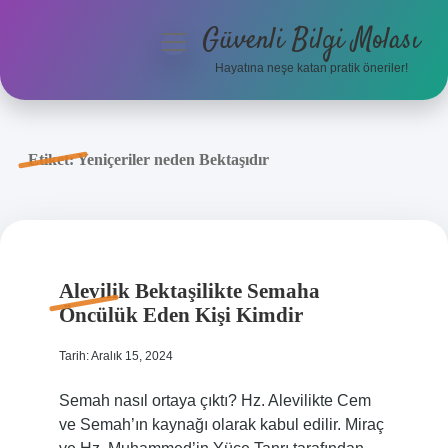
Güvenli Bilgi Molası
menüyü
aç
Hayatına neşe katan pratik öneriler!
Anasayfa
Gizlilik Politikası
Etiket:
Yeniçeriler neden Bektaşıdır
Yasal Uyarı
Hakkımızda
Alevilik Bektaşilikte Semaha
Öncülük Eden Kişi Kimdir
Tarih: Aralık 15, 2024
Semah nasıl ortaya çıktı? Hz. Alevilikte Cem
ve Semah’ın kaynağı olarak kabul edilir. Miraç