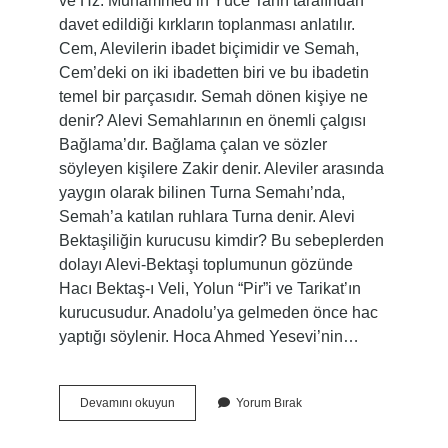
ve Hz. Muhammed’in Yüce Tanrı tarafından
davet edildiği kırkların toplanması anlatılır.
Cem, Alevilerin ibadet biçimidir ve Semah,
Cem’deki on iki ibadetten biri ve bu ibadetin
temel bir parçasıdır. Semah dönen kişiye ne
denir? Alevi Semahlarının en önemli çalgısı
Bağlama’dır. Bağlama çalan ve sözler
söyleyen kişilere Zakir denir. Aleviler arasında
yaygın olarak bilinen Turna Semahı’nda,
Semah’a katılan ruhlara Turna denir. Alevi
Bektaşiliğin kurucusu kimdir? Bu sebeplerden
dolayı Alevi-Bektaşi toplumunun gözünde
Hacı Bektaş-ı Veli, Yolun “Pir”i ve Tarikat’ın
kurucusudur. Anadolu’ya gelmeden önce hac
yaptığı söylenir. Hoca Ahmed Yesevi’nin…
Alevilik
Devamını okuyun
Yorum Bırak
Bektaşilikte
Semaha