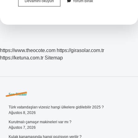
İKinci
Devamını okuyun
Yorum Bırak
Kez
Yargıtaya
Giden
Dosya
Ne
Zaman
Sonuçlanır
https://www.theocote.com
https://girasolar.com.tr
https://ketuna.com.tr
Sitemap
Sidebar
Son Yazılar
Türk vatandaşları vizesiz hangi ülkelere gidilebilir 2025 ?
Ağustos 8, 2026
Kurutmalı çamaşır makineleri var mı ?
Ağustos 7, 2026
Kulak kanamasında hangi pozisyon verilir ?