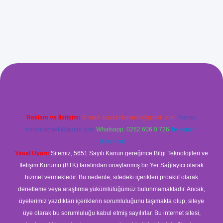
xyz/
betci.co
betci giriş
betci
hiltonbet yeni giriş
Reklam ve İletişim:
E-mail:
backlinkpaneli@gmail.com
Teams:
forumhizmeti@gmail.com
Whatsapp: 0262 606 0 726
Telegram:
@karabul
Yasal Uyarı:
Sitemiz, 5651 Sayılı Kanun gereğince Bilgi Teknolojileri ve
İletişim Kurumu (BTK) tarafından onaylanmış bir Yer Sağlayıcı olarak
hizmet vermektedir. Bu nedenle, sitedeki içerikleri proaktif olarak
denetleme veya araştırma yükümlülüğümüz bulunmamaktadır. Ancak,
üyelerimiz yazdıkları içeriklerin sorumluluğunu taşımakta olup, siteye
üye olarak bu sorumluluğu kabul etmiş sayılırlar. Bu internet sitesi,