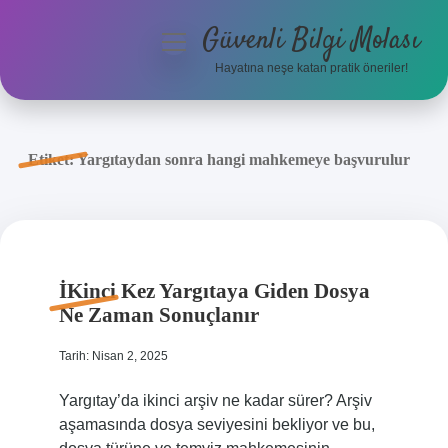
Güvenli Bilgi Molası
menüyü
aç
Hayatına neşe katan pratik öneriler!
Anasayfa
Gizlilik Politikası
Etiket:
Yargıtaydan sonra hangi mahkemeye başvurulur
Yasal Uyarı
Hakkımızda
İKinci Kez Yargıtaya Giden Dosya
Ne Zaman Sonuçlanır
Tarih: Nisan 2, 2025
Yargıtay’da ikinci arşiv ne kadar sürer? Arşiv
aşamasında dosya seviyesini bekliyor ve bu,