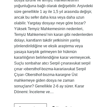
dosya türüne ve temyiz mahkemesinin
yoğunluğuna bağlı olarak değişebilir. Arşivdeki
süre genellikle 1 ay ile 1,5 yıl arasında değişir,
ancak bu sefer daha kısa veya daha uzun
olabilir. Yargıtay dosyayı neye göre bozar?
Yüksek Temyiz Mahkemesinin nedenleri,
Temyiz Mahkemesi’nin kararı gibi nedenlerden
dolayı, kanıtların takdir yetkisinin yanlış
yönlendirildiğine ve eksik araştırma veya
yasaya karşılık gelmeyen bir hükmün
kararlılığının belirlendiğine karar vermeyecek.
Suçlu sonbahar atıcı Serpil çınaravukat serpil
çınar ›obersthof-bozma-karariavukat Serpil
Çiyar› Obersthof-bozma-karargne Üst
mahkemeye giden dosya ne zaman
sonuçlanır? Genellikle 2-6 ay sürer. Karar
Dönemi: İnceleme ve…