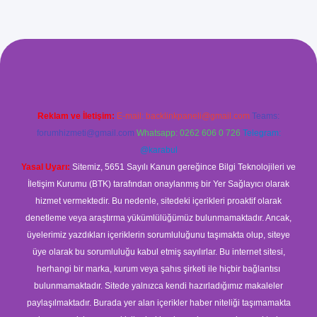
.xyz/
betci.co
betci giriş
betci
hiltonbet yeni giriş
Reklam ve İletişim:
E-mail:
backlinkpaneli@gmail.com
Teams:
forumhizmeti@gmail.com
Whatsapp: 0262 606 0 726
Telegram:
@karabul
Yasal Uyarı:
Sitemiz, 5651 Sayılı Kanun gereğince Bilgi Teknolojileri ve
İletişim Kurumu (BTK) tarafından onaylanmış bir Yer Sağlayıcı olarak
hizmet vermektedir. Bu nedenle, sitedeki içerikleri proaktif olarak
denetleme veya araştırma yükümlülüğümüz bulunmamaktadır. Ancak,
üyelerimiz yazdıkları içeriklerin sorumluluğunu taşımakta olup, siteye
üye olarak bu sorumluluğu kabul etmiş sayılırlar. Bu internet sitesi,
herhangi bir marka, kurum veya şahıs şirketi ile hiçbir bağlantısı
bulunmamaktadır. Sitede yalnızca kendi hazırladığımız makaleler
paylaşılmaktadır. Burada yer alan içerikler haber niteliği taşımamakta