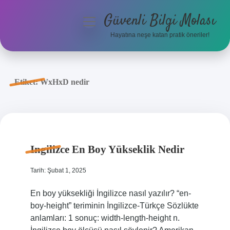
Güvenli Bilgi Molası
menüyü
aç
Hayatına neşe katan pratik öneriler!
Anasayfa
Gizlilik Politikası
Etiket:
WxHxD nedir
Yasal Uyarı
Hakkımızda
Ingilizce En Boy Yükseklik Nedir
Tarih: Şubat 1, 2025
En boy yüksekliği İngilizce nasıl yazılır? “en-
boy-height” teriminin İngilizce-Türkçe Sözlükte
anlamları: 1 sonuç: width-length-height n.