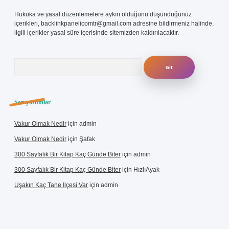
Hukuka ve yasal düzenlemelere aykırı olduğunu düşündüğünüz
içerikleri,
backlinkpanelicomtr@gmail.com
adresine bildirmeniz halinde,
ilgili içerikler yasal süre içerisinde sitemizden kaldırılacaktır.
Arama
Son yorumlar
Vakur Olmak Nedir
için
admin
Vakur Olmak Nedir
için
Şafak
300 Sayfalık Bir Kitap Kaç Günde Biter
için
admin
300 Sayfalık Bir Kitap Kaç Günde Biter
için
HızlıAyak
Uşakın Kaç Tane Ilçesi Var
için
admin