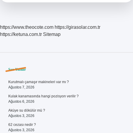
Nedir
https://www.theocote.com
https://girasolar.com.tr
https://ketuna.com.tr
Sitemap
Sidebar
Son Yazılar
Kurutmalı çamaşır makineleri var mı ?
Ağustos 7, 2026
Kulak kanamasında hangi pozisyon verilir ?
Ağustos 6, 2026
Aküye su dökülür mü ?
Ağustos 3, 2026
62 cezası nedir ?
Ağustos 3, 2026