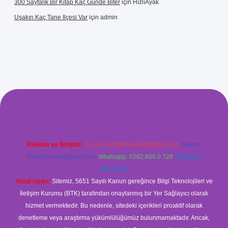
300 Sayfalık Bir Kitap Kaç Günde Biter
için
HızlıAyak
Uşakın Kaç Tane Ilçesi Var
için
admin
xyz/
betci.co
betci giriş
betci
hiltonbet yeni giriş
Reklam ve İletişim:
E-mail:
backlinkpaneli@gmail.com
Teams:
forumhizmeti@gmail.com
Whatsapp: 0262 606 0 726
Telegram:
@karabul
Yasal Uyarı:
Sitemiz, 5651 Sayılı Kanun gereğince Bilgi Teknolojileri ve
İletişim Kurumu (BTK) tarafından onaylanmış bir Yer Sağlayıcı olarak
hizmet vermektedir. Bu nedenle, sitedeki içerikleri proaktif olarak
denetleme veya araştırma yükümlülüğümüz bulunmamaktadır. Ancak,