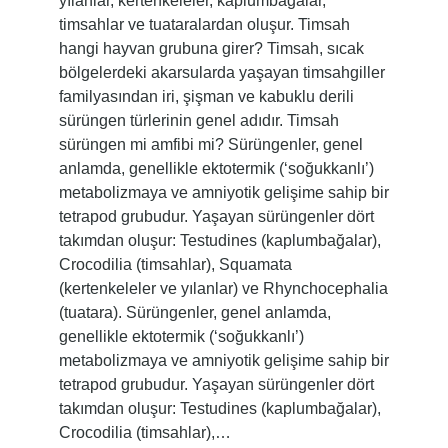
yılanlar, kertenkeleler, kaplumbağalar,
timsahlar ve tuataralardan oluşur. Timsah
hangi hayvan grubuna girer? Timsah, sıcak
bölgelerdeki akarsularda yaşayan timsahgiller
familyasından iri, şişman ve kabuklu derili
sürüngen türlerinin genel adıdır. Timsah
sürüngen mi amfibi mi? Sürüngenler, genel
anlamda, genellikle ektotermik (‘soğukkanlı’)
metabolizmaya ve amniyotik gelişime sahip bir
tetrapod grubudur. Yaşayan sürüngenler dört
takımdan oluşur: Testudines (kaplumbağalar),
Crocodilia (timsahlar), Squamata
(kertenkeleler ve yılanlar) ve Rhynchocephalia
(tuatara). Sürüngenler, genel anlamda,
genellikle ektotermik (‘soğukkanlı’)
metabolizmaya ve amniyotik gelişime sahip bir
tetrapod grubudur. Yaşayan sürüngenler dört
takımdan oluşur: Testudines (kaplumbağalar),
Crocodilia (timsahlar),…