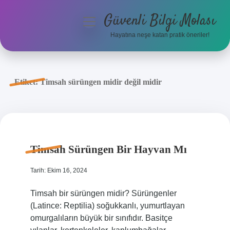
Güvenli Bilgi Molası
menüyü
aç
Hayatına neşe katan pratik öneriler!
Anasayfa
Gizlilik Politikası
Etiket:
Timsah sürüngen midir değil midir
Yasal Uyarı
Hakkımızda
Timsah Sürüngen Bir Hayvan Mı
Tarih: Ekim 16, 2024
Timsah bir sürüngen midir? Sürüngenler
(Latince: Reptilia) soğukkanlı, yumurtlayan
omurgalıların büyük bir sınıfıdır. Basitçe