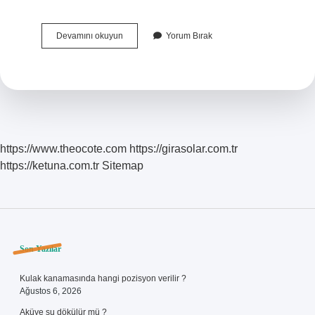
Timsah
Devamını okuyun
Yorum Bırak
Sürüngen
Bir
Hayvan
Mı
https://www.theocote.com
https://girasolar.com.tr
https://ketuna.com.tr
Sitemap
Sidebar
Son Yazılar
Kulak kanamasında hangi pozisyon verilir ?
Ağustos 6, 2026
Aküye su dökülür mü ?