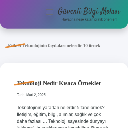
Güvenli Bilgi Molası
menüyü
aç
Hayatına neşe katan pratik öneriler!
Anasayfa
Gizlilik Politikası
Etiket:
Teknolojinin faydaları nelerdir 10 örnek
Yasal Uyarı
Hakkımızda
Teknoloji Nedir Kısaca Örnekler
Tarih: Mart 2, 2025
Teknolojinin yararları nelerdir 5 tane örnek?
İletişim, eğitim, bilgi, alımlar, sağlık ve çok
daha fazlası … Teknoloji sayesinde dünyayı