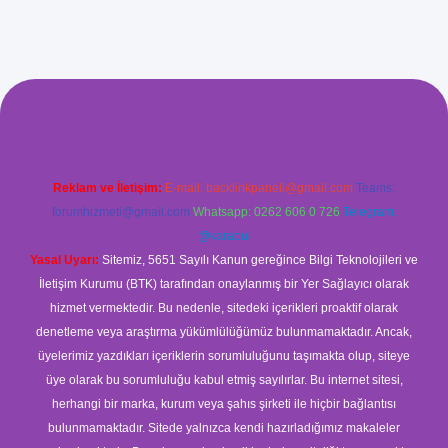
xyz/
betci.co
betci giriş
betci
hiltonbet yeni giriş
Reklam ve İletişim:
E-mail:
backlinkpaneli@gmail.com
Teams:
forumhizmeti@gmail.com
Whatsapp: 0262 606 0 726
Telegram:
@karabul
Yasal Uyarı:
Sitemiz, 5651 Sayılı Kanun gereğince Bilgi Teknolojileri ve
İletişim Kurumu (BTK) tarafından onaylanmış bir Yer Sağlayıcı olarak
hizmet vermektedir. Bu nedenle, sitedeki içerikleri proaktif olarak
denetleme veya araştırma yükümlülüğümüz bulunmamaktadır. Ancak,
üyelerimiz yazdıkları içeriklerin sorumluluğunu taşımakta olup, siteye
üye olarak bu sorumluluğu kabul etmiş sayılırlar. Bu internet sitesi,
herhangi bir marka, kurum veya şahıs şirketi ile hiçbir bağlantısı
bulunmamaktadır. Sitede yalnızca kendi hazırladığımız makaleler