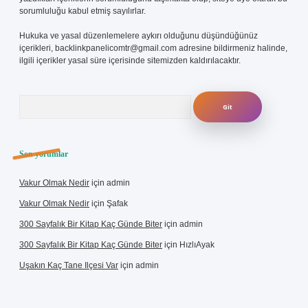
sorumluluğu kabul etmiş sayılırlar.
Hukuka ve yasal düzenlemelere aykırı olduğunu düşündüğünüz
içerikleri,
backlinkpanelicomtr@gmail.com
adresine bildirmeniz halinde,
ilgili içerikler yasal süre içerisinde sitemizden kaldırılacaktır.
Arama
Son yorumlar
Vakur Olmak Nedir
için
admin
Vakur Olmak Nedir
için
Şafak
300 Sayfalık Bir Kitap Kaç Günde Biter
için
admin
300 Sayfalık Bir Kitap Kaç Günde Biter
için
HızlıAyak
Uşakın Kaç Tane Ilçesi Var
için
admin