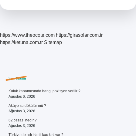
Örnekler
https://www.theocote.com
https://girasolar.com.tr
https://ketuna.com.tr
Sitemap
Sidebar
Son Yazılar
Kulak kanamasında hangi pozisyon verilir ?
Ağustos 6, 2026
Aküye su dökülür mü ?
Ağustos 3, 2026
62 cezası nedir ?
Ağustos 3, 2026
Türkiye’de adı isimli kaç kişi var ?