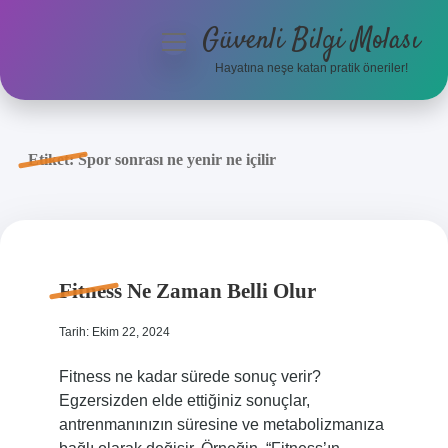
Güvenli Bilgi Molası
menüyü
aç
Hayatına neşe katan pratik öneriler!
Anasayfa
Gizlilik Politikası
Etiket:
Spor sonrası ne yenir ne içilir
Yasal Uyarı
Hakkımızda
Fitness Ne Zaman Belli Olur
Tarih: Ekim 22, 2024
Fitness ne kadar sürede sonuç verir?
Egzersizden elde ettiğiniz sonuçlar,
antrenmanınızın süresine ve metabolizmanıza