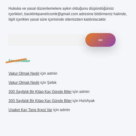
Hukuka ve yasal düzenlemelere aykırı olduğunu düşündüğünüz
içerikleri,
backlinkpanelicomtr@gmail.com
adresine bildirmeniz halinde,
ilgili içerikler yasal süre içerisinde sitemizden kaldırılacaktır.
Arama
Son yorumlar
Vakur Olmak Nedir
için
admin
Vakur Olmak Nedir
için
Şafak
300 Sayfalık Bir Kitap Kaç Günde Biter
için
admin
300 Sayfalık Bir Kitap Kaç Günde Biter
için
HızlıAyak
Uşakın Kaç Tane Ilçesi Var
için
admin