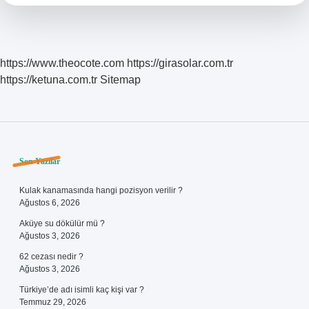
Olur
https://www.theocote.com
https://girasolar.com.tr
https://ketuna.com.tr
Sitemap
Sidebar
Son Yazılar
Kulak kanamasında hangi pozisyon verilir ?
Ağustos 6, 2026
Aküye su dökülür mü ?
Ağustos 3, 2026
62 cezası nedir ?
Ağustos 3, 2026
Türkiye’de adı isimli kaç kişi var ?
Temmuz 29, 2026