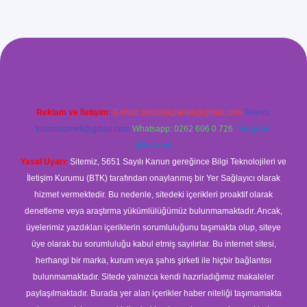
xyz/
betci.co
betci giriş
betci
hiltonbet yeni giriş
Reklam ve İletişim:
E-mail:
backlinkpaneli@gmail.com
Teams:
forumhizmeti@gmail.com
Whatsapp: 0262 606 0 726
Telegram:
@karabul
Yasal Uyarı:
Sitemiz, 5651 Sayılı Kanun gereğince Bilgi Teknolojileri ve
İletişim Kurumu (BTK) tarafından onaylanmış bir Yer Sağlayıcı olarak
hizmet vermektedir. Bu nedenle, sitedeki içerikleri proaktif olarak
denetleme veya araştırma yükümlülüğümüz bulunmamaktadır. Ancak,
üyelerimiz yazdıkları içeriklerin sorumluluğunu taşımakta olup, siteye
üye olarak bu sorumluluğu kabul etmiş sayılırlar. Bu internet sitesi,
herhangi bir marka, kurum veya şahıs şirketi ile hiçbir bağlantısı
bulunmamaktadır. Sitede yalnızca kendi hazırladığımız makaleler
paylaşılmaktadır. Burada yer alan içerikler haber niteliği taşımamakta