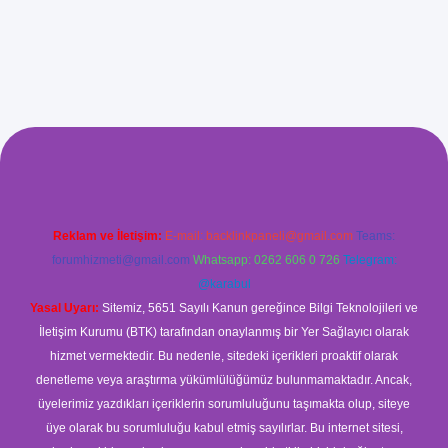
xyz/
betci.co
betci giriş
betci
hiltonbet yeni giriş
Reklam ve İletişim:
E-mail:
backlinkpaneli@gmail.com
Teams:
forumhizmeti@gmail.com
Whatsapp: 0262 606 0 726
Telegram:
@karabul
Yasal Uyarı:
Sitemiz, 5651 Sayılı Kanun gereğince Bilgi Teknolojileri ve
İletişim Kurumu (BTK) tarafından onaylanmış bir Yer Sağlayıcı olarak
hizmet vermektedir. Bu nedenle, sitedeki içerikleri proaktif olarak
denetleme veya araştırma yükümlülüğümüz bulunmamaktadır. Ancak,
üyelerimiz yazdıkları içeriklerin sorumluluğunu taşımakta olup, siteye
üye olarak bu sorumluluğu kabul etmiş sayılırlar. Bu internet sitesi,