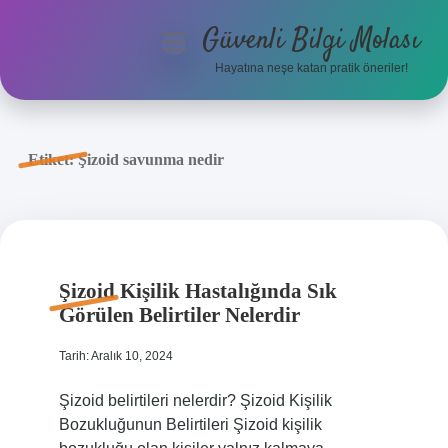
Güvenli Bilgi Molası
menüyü
aç
Hayatına neşe katan pratik öneriler!
Anasayfa
Gizlilik Politikası
Etiket:
Şizoid savunma nedir
Yasal Uyarı
Hakkımızda
Şizoid Kişilik Hastalığında Sık
Görülen Belirtiler Nelerdir
Tarih: Aralık 10, 2024
Şizoid belirtileri nelerdir? Şizoid Kişilik
Bozukluğunun Belirtileri Şizoid kişilik