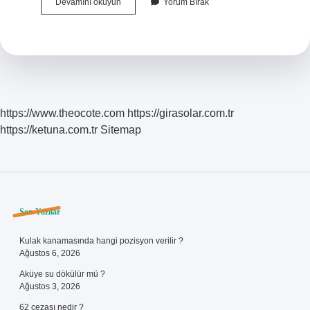
Şizoid
Devamını okuyun
Yorum Bırak
Kişilik
Hastalığında
Sık
Görülen
Belirtiler
Nelerdir
https://www.theocote.com
https://girasolar.com.tr
https://ketuna.com.tr
Sitemap
Sidebar
Son Yazılar
Kulak kanamasında hangi pozisyon verilir ?
Ağustos 6, 2026
Aküye su dökülür mü ?
Ağustos 3, 2026
62 cezası nedir ?