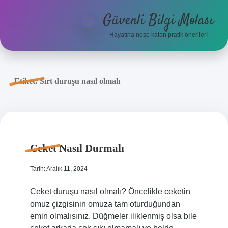
Güvenli Bilgi Molası
menüyü
aç
Hayatına neşe katan pratik öneriler!
Anasayfa
Gizlilik Politikası
Etiket:
Sırt duruşu nasıl olmalı
Yasal Uyarı
Hakkımızda
Ceket Nasıl Durmalı
Tarih: Aralık 11, 2024
Ceket duruşu nasıl olmalı? Öncelikle ceketin
omuz çizgisinin omuza tam oturduğundan
emin olmalısınız. Düğmeler iliklenmiş olsa bile