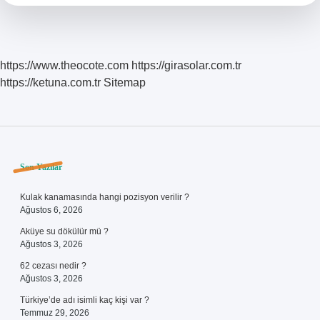
https://www.theocote.com
https://girasolar.com.tr
https://ketuna.com.tr
Sitemap
Sidebar
Son Yazılar
Kulak kanamasında hangi pozisyon verilir ?
Ağustos 6, 2026
Aküye su dökülür mü ?
Ağustos 3, 2026
62 cezası nedir ?
Ağustos 3, 2026
Türkiye’de adı isimli kaç kişi var ?
Temmuz 29, 2026