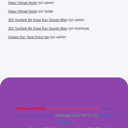
Vakur Olmak Nedir
için
admin
Vakur Olmak Nedir
için
Şafak
300 Sayfalık Bir Kitap Kaç Günde Biter
için
admin
300 Sayfalık Bir Kitap Kaç Günde Biter
için
HızlıAyak
Uşakın Kaç Tane Ilçesi Var
için
admin
xyz/
betci.co
betci giriş
betci
hiltonbet yeni giriş
Reklam ve İletişim:
E-mail:
backlinkpaneli@gmail.com
Teams:
forumhizmeti@gmail.com
Whatsapp: 0262 606 0 726
Telegram:
@karabul