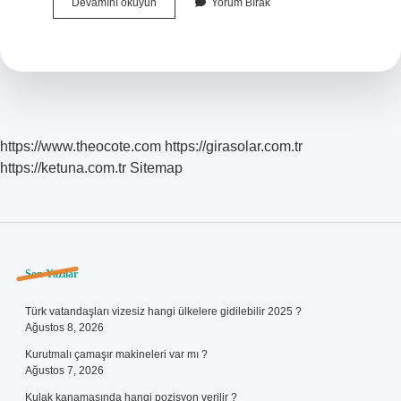
Oportünist
Devamını okuyun
Yorum Bırak
Bakteri
Ne
Demek
https://www.theocote.com
https://girasolar.com.tr
https://ketuna.com.tr
Sitemap
Sidebar
Son Yazılar
Türk vatandaşları vizesiz hangi ülkelere gidilebilir 2025 ?
Ağustos 8, 2026
Kurutmalı çamaşır makineleri var mı ?
Ağustos 7, 2026
Kulak kanamasında hangi pozisyon verilir ?