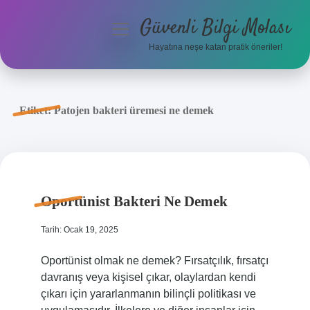
Güvenli Bilgi Molası
menüyü
aç
Hayatına neşe katan pratik öneriler!
Anasayfa
Gizlilik Politikası
Etiket:
Patojen bakteri üremesi ne demek
Yasal Uyarı
Hakkımızda
Oportünist Bakteri Ne Demek
Tarih: Ocak 19, 2025
Oportünist olmak ne demek? Fırsatçılık, fırsatçı
davranış veya kişisel çıkar, olaylardan kendi
çıkarı için yararlanmanın bilinçli politikası ve