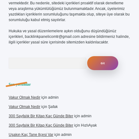
vermektedir. Bu nedenle, sitedeki içerikleri proaktif olarak denetleme
veya araştırma yükümlülüğümüz bulunmamaktadır. Ancak, üyelerimiz
yazdıkları içeriklerin sorumluluğunu taşımakta olup, siteye üye olarak bu
sorumluluğu kabul etmiş sayılırlar.
Hukuka ve yasal düzenlemelere aykırı olduğunu düşündüğünüz
içerikleri,
backlinkpanelicomtr@gmail.com
adresine bildirmeniz halinde,
ilgili içerikler yasal süre içerisinde sitemizden kaldırılacaktır.
Arama
Son yorumlar
Vakur Olmak Nedir
için
admin
Vakur Olmak Nedir
için
Şafak
300 Sayfalık Bir Kitap Kaç Günde Biter
için
admin
300 Sayfalık Bir Kitap Kaç Günde Biter
için
HızlıAyak
Uşakın Kaç Tane Ilçesi Var
için
admin