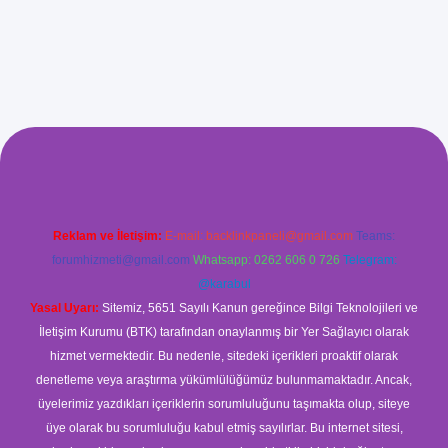
xyz/
betci.co
betci giriş
betci
hiltonbet yeni giriş
Reklam ve İletişim:
E-mail:
backlinkpaneli@gmail.com
Teams:
forumhizmeti@gmail.com
Whatsapp: 0262 606 0 726
Telegram:
@karabul
Yasal Uyarı:
Sitemiz, 5651 Sayılı Kanun gereğince Bilgi Teknolojileri ve
İletişim Kurumu (BTK) tarafından onaylanmış bir Yer Sağlayıcı olarak
hizmet vermektedir. Bu nedenle, sitedeki içerikleri proaktif olarak
denetleme veya araştırma yükümlülüğümüz bulunmamaktadır. Ancak,
üyelerimiz yazdıkları içeriklerin sorumluluğunu taşımakta olup, siteye
üye olarak bu sorumluluğu kabul etmiş sayılırlar. Bu internet sitesi,