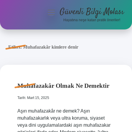
Güvenli Bilgi Molası
menüyü
aç
Hayatına neşe katan pratik öneriler!
Anasayfa
Gizlilik Politikası
Etiket:
Muhafazakâr kimlere denir
Yasal Uyarı
Hakkımızda
Muhafazakâr Olmak Ne Demektir
Tarih: Mart 15, 2025
Aşırı muhafazakâr ne demek? Aşırı
muhafazakarlık veya ultra koruma, siyaset
veya dini uygulamalardaki aşırı muhafazakar