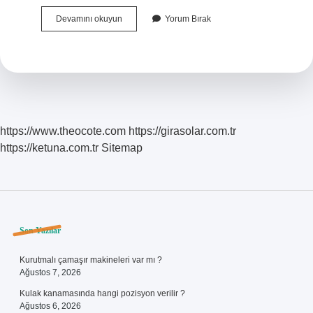
Muhafazakâr
Devamını okuyun
Yorum Bırak
Olmak
Ne
Demektir
https://www.theocote.com
https://girasolar.com.tr
https://ketuna.com.tr
Sitemap
Sidebar
Son Yazılar
Kurutmalı çamaşır makineleri var mı ?
Ağustos 7, 2026
Kulak kanamasında hangi pozisyon verilir ?
Ağustos 6, 2026