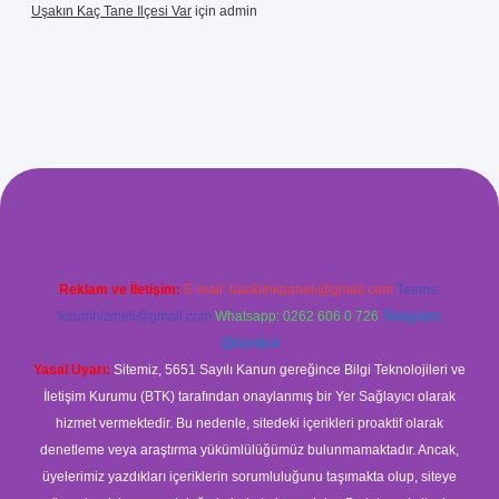
Uşakın Kaç Tane Ilçesi Var
için
admin
xyz/
betci.co
betci giriş
betci
hiltonbet yeni giriş
Reklam ve İletişim:
E-mail:
backlinkpaneli@gmail.com
Teams:
forumhizmeti@gmail.com
Whatsapp: 0262 606 0 726
Telegram:
@karabul
Yasal Uyarı:
Sitemiz, 5651 Sayılı Kanun gereğince Bilgi Teknolojileri ve
İletişim Kurumu (BTK) tarafından onaylanmış bir Yer Sağlayıcı olarak
hizmet vermektedir. Bu nedenle, sitedeki içerikleri proaktif olarak
denetleme veya araştırma yükümlülüğümüz bulunmamaktadır. Ancak,
üyelerimiz yazdıkları içeriklerin sorumluluğunu taşımakta olup, siteye