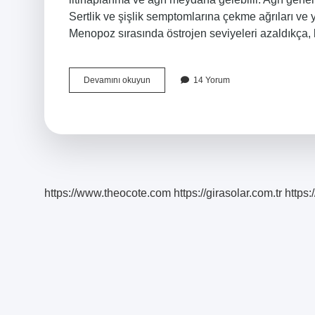
Sertlik ve şişlik semptomlarına çekme ağrıları ve 
Menopoz sırasında östrojen seviyeleri azaldıkça, 
Menopoz
Devamını okuyun
14 Yorum
Rahimde
Ağrı
Yapar
Mı
https://www.theocote.com
https://girasolar.com.tr
https: