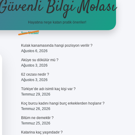
Güvenli Bilgi Molası
Hayatına neşe katan pratik öneriler!
Sidebar
Son Yazılar
ilbet
betci
piabellacasino sitesi
https://www.betexper.xyz/
betci.
Kulak kanamasında hangi pozisyon verilir ?
Ağustos 6, 2026
Aküye su dökülür mü ?
Ağustos 3, 2026
62 cezası nedir ?
Ağustos 3, 2026
Türkiye’de adı isimli kaç kişi var ?
Temmuz 29, 2026
Koç burcu kadını hangi burç erkeklerden hoşlanır ?
Temmuz 26, 2026
Bitüm ne demektir ?
Temmuz 25, 2026
Katarina kaç yaşındadır ?