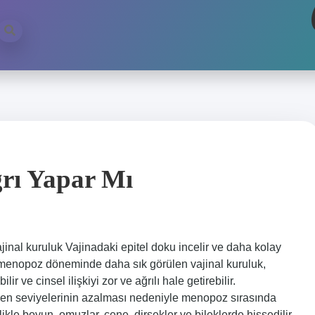
rı Yapar Mı
nal kuruluk Vajinadaki epitel doku incelir ve daha kolay
k menopoz döneminde daha sık görülen vajinal kuruluk,
lir ve cinsel ilişkiyi zor ve ağrılı hale getirebilir.
jen seviyelerinin azalması nedeniyle menopoz sırasında
ikle boyun, omuzlar, çene, dirsekler ve bileklerde hissedilir.