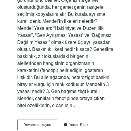
görünümünü belirler. Organizma gamet
oluşturduğunda, her gamet genin rastgele
seçilmiş kopyalarını alır. Bu kurala ayrışma
kuralı denir. Mendel’in ilkeleri nelerdir?
Mendel Yasaları; “Hakimiyet ve Düzenlilik
Yasası”, “Gen Ayrışması Yasası” ve “Bağımsız
Dağılım Yasası” olmak üzere üç ayrı yasadan
oluşur. Baskınlık ilkesi nedir kısaca? Genetikte
baskınlık, zıt lokuslardaki bir genin
alellerinden hangisinin organizmanın
karakterini (fenotipi) belirlediğini gösteren
ilişkidir. Bu aile ağacında, heterozigot baskın
bireyler vurgu için renk kodludur. Mendelin 3
yasası nedir? 3. Gen bağımsızlığı kuralı:
Mendel, canlıların fenotipinde ortaya çıkan
nitel özelliklerin, o canlının…
Ayrılma
Devamını okuyun
Yorum Bırak
Ilkesi