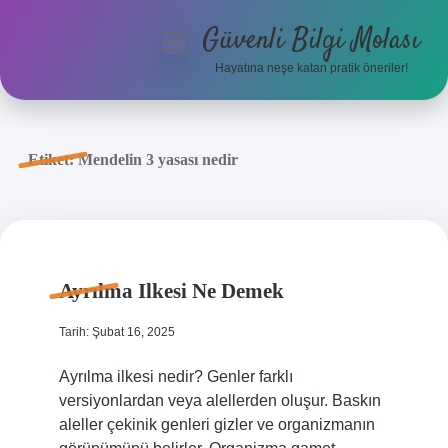
Güvenli Bilgi Molası
menüyü
aç
Hayatına neşe katan pratik öneriler!
Anasayfa
Gizlilik Politikası
Etiket:
Mendelin 3 yasası nedir
Yasal Uyarı
Hakkımızda
Ayrılma Ilkesi Ne Demek
Tarih: Şubat 16, 2025
Ayrılma ilkesi nedir? Genler farklı
versiyonlardan veya alellerden oluşur. Baskın
aleller çekinik genleri gizler ve organizmanın