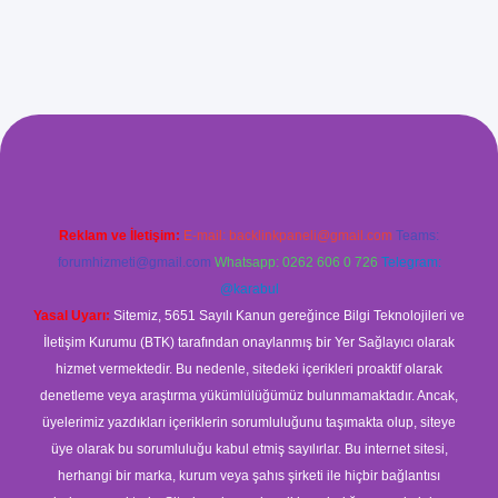
xyz/
betci.co
betci giriş
betci
hiltonbet yeni giriş
Reklam ve İletişim:
E-mail:
backlinkpaneli@gmail.com
Teams:
forumhizmeti@gmail.com
Whatsapp: 0262 606 0 726
Telegram:
@karabul
Yasal Uyarı:
Sitemiz, 5651 Sayılı Kanun gereğince Bilgi Teknolojileri ve
İletişim Kurumu (BTK) tarafından onaylanmış bir Yer Sağlayıcı olarak
hizmet vermektedir. Bu nedenle, sitedeki içerikleri proaktif olarak
denetleme veya araştırma yükümlülüğümüz bulunmamaktadır. Ancak,
üyelerimiz yazdıkları içeriklerin sorumluluğunu taşımakta olup, siteye
üye olarak bu sorumluluğu kabul etmiş sayılırlar. Bu internet sitesi,
herhangi bir marka, kurum veya şahıs şirketi ile hiçbir bağlantısı