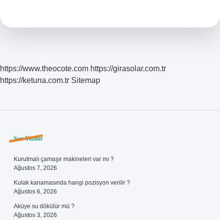
Ne
Demek
https://www.theocote.com
https://girasolar.com.tr
https://ketuna.com.tr
Sitemap
Sidebar
Son Yazılar
Kurutmalı çamaşır makineleri var mı ?
Ağustos 7, 2026
Kulak kanamasında hangi pozisyon verilir ?
Ağustos 6, 2026
Aküye su dökülür mü ?
Ağustos 3, 2026