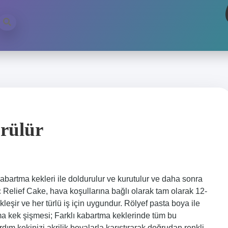
ürülür
bartma kekleri ile doldurulur ve kurutulur ve daha sonra
c Relief Cake, hava koşullarına bağlı olarak tam olarak 12-
leşir ve her türlü iş için uygundur. Rölyef pasta boya ile
tma kek şişmesi; Farklı kabartma keklerinde tüm bu
rdım kekinizi akrilik boyalarla karıştırarak doğrudan renkli