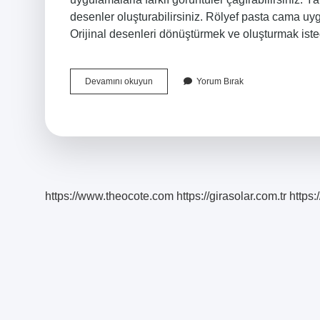
desenler oluşturabilirsiniz. Rölyef pasta cama uy
Orijinal desenleri dönüştürmek ve oluşturmak ist
Rölyef
Devamını okuyun
Yorum Bırak
Pasta
Ne
Ile
Sürülür
https://www.theocote.com
https://girasolar.com.tr
https: