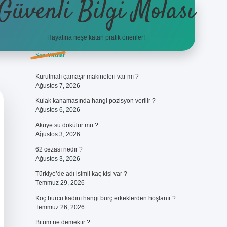
Güvenli Bilgi Molası
Hayatına neşe katan pratik öneriler!
Sidebar
Son Yazılar
ilbet
betci
piabellacasino sitesi
https://www.betexper.xyz/
betci
Kurutmalı çamaşır makineleri var mı ?
Ağustos 7, 2026
Kulak kanamasında hangi pozisyon verilir ?
Ağustos 6, 2026
Aküye su dökülür mü ?
Ağustos 3, 2026
62 cezası nedir ?
Ağustos 3, 2026
Türkiye’de adı isimli kaç kişi var ?
Temmuz 29, 2026
Koç burcu kadını hangi burç erkeklerden hoşlanır ?
Temmuz 26, 2026
Bitüm ne demektir ?