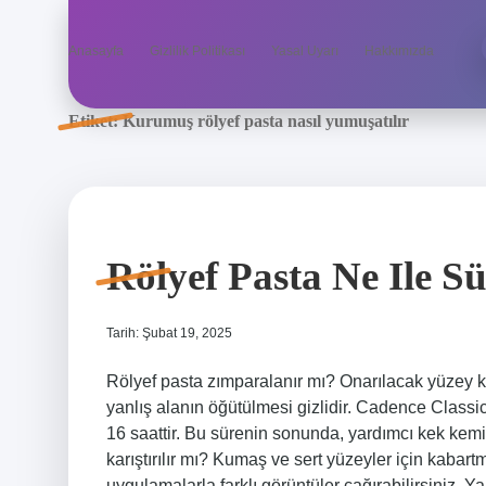
Anasayfa
Gizlilik Politikası
Yasal Uyarı
Hakkımızda
Etiket:
Kurumuş rölyef pasta nasıl yumuşatılır
Rölyef Pasta Ne Ile S
Tarih: Şubat 19, 2025
Rölyef pasta zımparalanır mı? Onarılacak yüzey ka
yanlış alanın öğütülmesi gizlidir. Cadence Classi
16 saattir. Bu sürenin sonunda, yardımcı kek kemik
karıştırılır mı? Kumaş ve sert yüzeyler için kabar
uygulamalarla farklı görüntüler çağırabilirsiniz. Ya