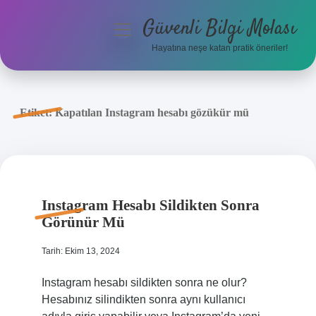
Güvenli Bilgi Molası
menüyü
aç
Hayatına neşe katan pratik öneriler!
Anasayfa
Gizlilik Politikası
Etiket:
Kapatılan Instagram hesabı gözükür mü
Yasal Uyarı
Hakkımızda
Instagram Hesabı Sildikten Sonra
Görünür Mü
Tarih: Ekim 13, 2024
Instagram hesabı sildikten sonra ne olur?
Hesabınız silindikten sonra aynı kullanıcı