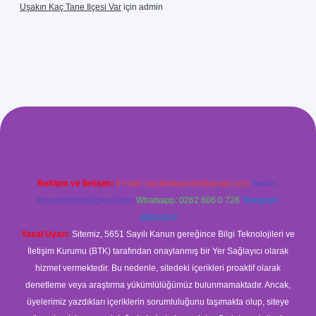
Uşakın Kaç Tane Ilçesi Var
için
admin
xyz/
betci.co
betci giriş
betci
hiltonbet yeni giriş
Reklam ve İletişim:
E-mail:
backlinkpaneli@gmail.com
Teams:
forumhizmeti@gmail.com
Whatsapp: 0262 606 0 726
Telegram:
@karabul
Yasal Uyarı:
Sitemiz, 5651 Sayılı Kanun gereğince Bilgi Teknolojileri ve
İletişim Kurumu (BTK) tarafından onaylanmış bir Yer Sağlayıcı olarak
hizmet vermektedir. Bu nedenle, sitedeki içerikleri proaktif olarak
denetleme veya araştırma yükümlülüğümüz bulunmamaktadır. Ancak,
üyelerimiz yazdıkları içeriklerin sorumluluğunu taşımakta olup, siteye