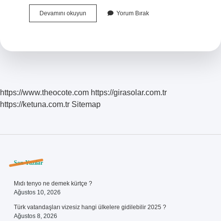
Instagram
Devamını okuyun
Yorum Bırak
Hesabı
Sildikten
Sonra
Görünür
Mü
https://www.theocote.com
https://girasolar.com.tr
https://ketuna.com.tr
Sitemap
Sidebar
Son Yazılar
Mıdı tenyo ne demek kürtçe ?
Ağustos 10, 2026
Türk vatandaşları vizesiz hangi ülkelere gidilebilir 2025 ?
Ağustos 8, 2026