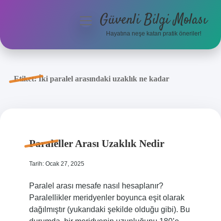
Güvenli Bilgi Molası
menüyü
aç
Hayatına neşe katan pratik öneriler!
Anasayfa
Gizlilik Politikası
Etiket:
İki paralel arasındaki uzaklık ne kadar
Yasal Uyarı
Hakkımızda
Paraleller Arası Uzaklık Nedir
Tarih: Ocak 27, 2025
Paralel arası mesafe nasıl hesaplanır?
Paralellikler meridyenler boyunca eşit olarak
dağılmıştır (yukarıdaki şekilde olduğu gibi). Bu