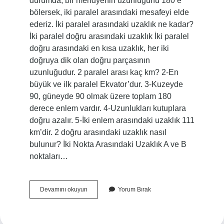
durumda, bir meridyenin uzunluğunu 180’e
bölersek, iki paralel arasındaki mesafeyi elde
ederiz. İki paralel arasındaki uzaklık ne kadar?
İki paralel doğru arasındaki uzaklık İki paralel
doğru arasındaki en kısa uzaklık, her iki
doğruya dik olan doğru parçasının
uzunluğudur. 2 paralel arası kaç km? 2-En
büyük ve ilk paralel Ekvator’dur. 3-Kuzeyde
90, güneyde 90 olmak üzere toplam 180
derece enlem vardır. 4-Uzunlukları kutuplara
doğru azalır. 5-İki enlem arasındaki uzaklık 111
km’dir. 2 doğru arasındaki uzaklık nasıl
bulunur? İki Nokta Arasındaki Uzaklık A ve B
noktaları…
Paraleller
Devamını okuyun
Yorum Bırak
Arası
Uzaklık
Nedir