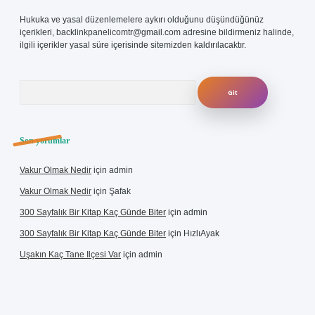
Hukuka ve yasal düzenlemelere aykırı olduğunu düşündüğünüz
içerikleri,
backlinkpanelicomtr@gmail.com
adresine bildirmeniz halinde,
ilgili içerikler yasal süre içerisinde sitemizden kaldırılacaktır.
Arama
Son yorumlar
Vakur Olmak Nedir
için
admin
Vakur Olmak Nedir
için
Şafak
300 Sayfalık Bir Kitap Kaç Günde Biter
için
admin
300 Sayfalık Bir Kitap Kaç Günde Biter
için
HızlıAyak
Uşakın Kaç Tane Ilçesi Var
için
admin