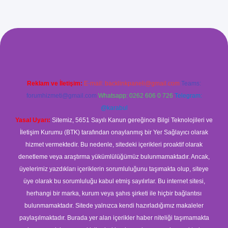
xyz/
betci.co
betci giriş
betci
hiltonbet yeni giriş
Reklam ve İletişim:
E-mail:
backlinkpaneli@gmail.com
Teams:
forumhizmeti@gmail.com
Whatsapp: 0262 606 0 726
Telegram:
@karabul
Yasal Uyarı:
Sitemiz, 5651 Sayılı Kanun gereğince Bilgi Teknolojileri ve
İletişim Kurumu (BTK) tarafından onaylanmış bir Yer Sağlayıcı olarak
hizmet vermektedir. Bu nedenle, sitedeki içerikleri proaktif olarak
denetleme veya araştırma yükümlülüğümüz bulunmamaktadır. Ancak,
üyelerimiz yazdıkları içeriklerin sorumluluğunu taşımakta olup, siteye
üye olarak bu sorumluluğu kabul etmiş sayılırlar. Bu internet sitesi,
herhangi bir marka, kurum veya şahıs şirketi ile hiçbir bağlantısı
bulunmamaktadır. Sitede yalnızca kendi hazırladığımız makaleler
paylaşılmaktadır. Burada yer alan içerikler haber niteliği taşımamakta