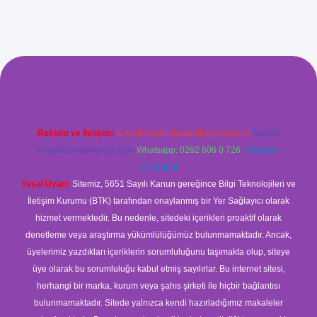
xyz/
betci.co
betci giriş
betci
hiltonbet yeni giriş
Reklam ve İletişim:
E-mail:
backlinkpaneli@gmail.com
Teams:
forumhizmeti@gmail.com
Whatsapp: 0262 606 0 726
Telegram:
@karabul
Yasal Uyarı:
Sitemiz, 5651 Sayılı Kanun gereğince Bilgi Teknolojileri ve
İletişim Kurumu (BTK) tarafından onaylanmış bir Yer Sağlayıcı olarak
hizmet vermektedir. Bu nedenle, sitedeki içerikleri proaktif olarak
denetleme veya araştırma yükümlülüğümüz bulunmamaktadır. Ancak,
üyelerimiz yazdıkları içeriklerin sorumluluğunu taşımakta olup, siteye
üye olarak bu sorumluluğu kabul etmiş sayılırlar. Bu internet sitesi,
herhangi bir marka, kurum veya şahıs şirketi ile hiçbir bağlantısı
bulunmamaktadır. Sitede yalnızca kendi hazırladığımız makaleler