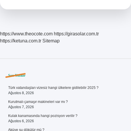
https://www.theocote.com
https://girasolar.com.tr
https://ketuna.com.tr
Sitemap
Sidebar
Son Yazılar
Türk vatandaşları vizesiz hangi ülkelere gidilebilir 2025 ?
Ağustos 8, 2026
Kurutmalı çamaşır makineleri var mı ?
Ağustos 7, 2026
Kulak kanamasında hangi pozisyon verilir ?
Ağustos 6, 2026
Aküye su dökülür mü ?