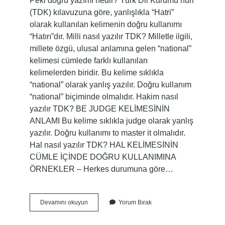
Peki doğru yazımı nedir? Türk Dil Kurumu’nun
(TDK) kılavuzuna göre, yanlışlıkla “Hatri”
olarak kullanılan kelimenin doğru kullanımı
“Hatırı”dır. Milli nasıl yazılır TDK? Milletle ilgili,
millete özgü, ulusal anlamına gelen “national”
kelimesi cümlede farklı kullanılan
kelimelerden biridir. Bu kelime sıklıkla
“national” olarak yanlış yazılır. Doğru kullanım
“national” biçiminde olmalıdır. Hakim nasıl
yazılır TDK? BE JUDGE KELİMESİNİN
ANLAMI Bu kelime sıklıkla judge olarak yanlış
yazılır. Doğru kullanımı to master it olmalıdır.
Hal nasıl yazılır TDK? HAL KELİMESİNİN
CÜMLE İÇİNDE DOĞRU KULLANIMINA
ÖRNEKLER – Herkes durumuna göre…
Hatira
Devamını okuyun
Yorum Bırak
Nasıl
Yazılır