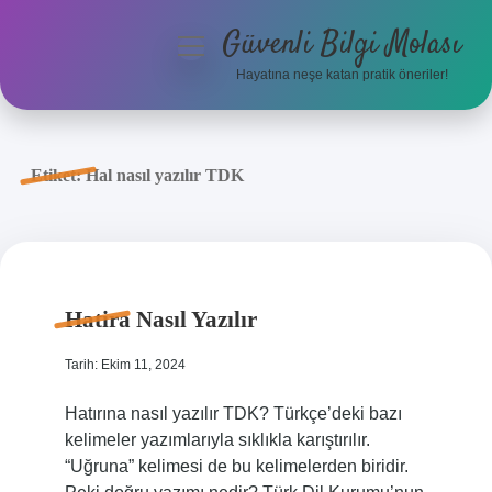
Güvenli Bilgi Molası
menüyü
aç
Hayatına neşe katan pratik öneriler!
Anasayfa
Gizlilik Politikası
Etiket:
Hal nasıl yazılır TDK
Yasal Uyarı
Hakkımızda
Hatira Nasıl Yazılır
Tarih: Ekim 11, 2024
Hatırına nasıl yazılır TDK? Türkçe’deki bazı
kelimeler yazımlarıyla sıklıkla karıştırılır.
“Uğruna” kelimesi de bu kelimelerden biridir.