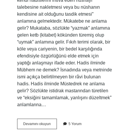
kendi hadislerini ihtiva eden nüshayı
talebesine nakletmesi veya bu nüshanın
kendisine ait olduğunu tasdik etmesi”
anlamına gelmektedir. Mükatebe ne anlama
gelir? Mukataba, sözlükte “yazmak” anlamına
gelen ketb (kitabet) kökünden türemiş olup
“uymak” anlamına gelir. Fıkıh terimi olarak, bir
köle veya cariyenin, bir bedel karşılığında
efendisiyle özgürlüğünü elde etmek için
yaptığı anlaşmayı ifade eder. Hadis ilminde
Mübhem ne demek? İsnadında veya metninde
ismi açıkça belirtilmeyen bir râvi bulunan
hadis. Hadis ilminde Müstedrek ne anlama
gelir? Sözlükte istidrak mastarından türetilen
ve “eksiğini tamamlamak, yanlışını düzeltmek”
anlamlarına…
Hadis
Devamını okuyun
5 Yorum
Ilminde