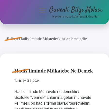
Güvenli Bilgi Molası
menüyü
aç
Hayatına neşe katan pratik öneriler!
Anasayfa
Gizlilik Politikası
Etiket:
Hadis ilminde Müstedrek ne anlama gelir
Yasal Uyarı
Hakkımızda
Hadis Ilminde Mükatebe Ne Demek
Tarih: Eylül 8, 2024
Hadis ilminde Münâvele ne demektir?
Sözlükte “vermek” anlamına gelen münâvele
kelimesi, bir hadis terimi olarak “öğretmenin,