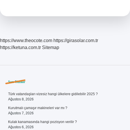
Mükatebe
Ne
Demek
https://www.theocote.com
https://girasolar.com.tr
https://ketuna.com.tr
Sitemap
Sidebar
Son Yazılar
Türk vatandaşları vizesiz hangi ülkelere gidilebilir 2025 ?
Ağustos 8, 2026
Kurutmalı çamaşır makineleri var mı ?
Ağustos 7, 2026
Kulak kanamasında hangi pozisyon verilir ?
Ağustos 6, 2026