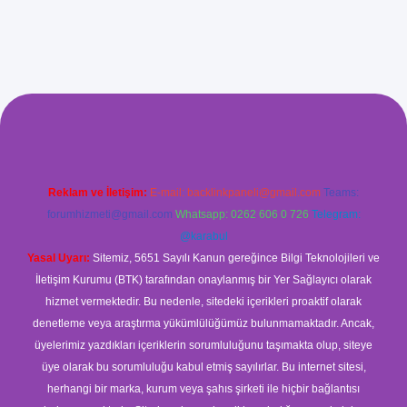
xyz/
betci.co
betci giriş
betci
hiltonbet yeni giriş
Reklam ve İletişim:
E-mail:
backlinkpaneli@gmail.com
Teams:
forumhizmeti@gmail.com
Whatsapp: 0262 606 0 726
Telegram:
@karabul
Yasal Uyarı:
Sitemiz, 5651 Sayılı Kanun gereğince Bilgi Teknolojileri ve
İletişim Kurumu (BTK) tarafından onaylanmış bir Yer Sağlayıcı olarak
hizmet vermektedir. Bu nedenle, sitedeki içerikleri proaktif olarak
denetleme veya araştırma yükümlülüğümüz bulunmamaktadır. Ancak,
üyelerimiz yazdıkları içeriklerin sorumluluğunu taşımakta olup, siteye
üye olarak bu sorumluluğu kabul etmiş sayılırlar. Bu internet sitesi,
herhangi bir marka, kurum veya şahıs şirketi ile hiçbir bağlantısı