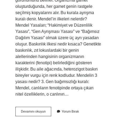
görünümünü belirler. Organizma gamet
oluşturduğunda, her gamet genin rastgele
seçilmiş kopyalarını alır. Bu kurala ayrışma
kuralı denir. Mendel’in ilkeleri nelerdir?
Mendel Yasaları; “Hakimiyet ve Düzenlilik
Yasası”, “Gen Ayrışması Yasası” ve “Bağımsız
Dağılım Yasası” olmak üzere üç ayrı yasadan
oluşur. Baskınlık ilkesi nedir kısaca? Genetikte
baskınlık, zıt lokuslardaki bir genin
alellerinden hangisinin organizmanın
karakterini (fenotipi) belirlediğini gösteren
ilişkidir. Bu aile ağacında, heterozigot baskın
bireyler vurgu için renk kodludur. Mendelin 3
yasası nedir? 3. Gen bağımsızlığı kuralı:
Mendel, canlıların fenotipinde ortaya çıkan
nitel özelliklerin, o canlının…
Ayrılma
Devamını okuyun
Yorum Bırak
Ilkesi