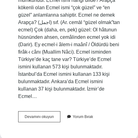
mümkündür. Ecmel ismi hangi dilde? Arapça
kökenli olan Ecmel ismi “çok güzel” ve “en
güzel” anlamlarına sahiptir. Ecmel ne demek
Arapça? (ﺍﺟﻤﻞ) sıf. (Ar. cemāl “güzel olmak”tan
ecmel) Çok (daha, en, pek) güzel: Ol hâtunun
hüsnünden ahsen, cemâlinden ecmel yok idi
(Darir). Ey ecmel-i âlem-i maânî / Öldürdü beni
firâk-ı cânı (Muallim Nâci). Ecmel isminden
Türkiye’de kaç tane var? Türkiye’de Ecmel
ismini kullanan 573 kişi bulunmaktadır.
İstanbul’da Ecmel ismini kullanan 133 kişi
bulunmaktadır. Ankara’da Ecmel ismini
kullanan 37 kişi bulunmaktadır. İzmir’de
Ecmel…
Ecmel
Devamını okuyun
Yorum Bırak
Türk
Ismi
Mi