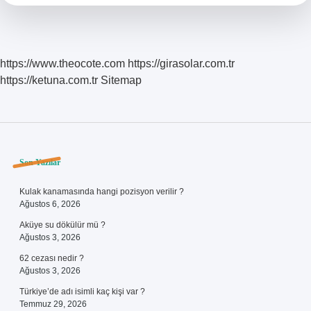
https://www.theocote.com
https://girasolar.com.tr
https://ketuna.com.tr
Sitemap
Sidebar
Son Yazılar
Kulak kanamasında hangi pozisyon verilir ?
Ağustos 6, 2026
Aküye su dökülür mü ?
Ağustos 3, 2026
62 cezası nedir ?
Ağustos 3, 2026
Türkiye’de adı isimli kaç kişi var ?
Temmuz 29, 2026