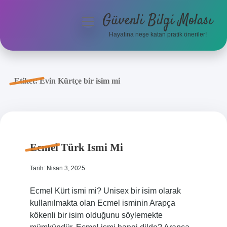
Güvenli Bilgi Molası
menüyü
aç
Hayatına neşe katan pratik öneriler!
Anasayfa
Gizlilik Politikası
Etiket:
Evin Kürtçe bir isim mi
Yasal Uyarı
Hakkımızda
Ecmel Türk Ismi Mi
Tarih: Nisan 3, 2025
Ecmel Kürt ismi mi? Unisex bir isim olarak
kullanılmakta olan Ecmel isminin Arapça
kökenli bir isim olduğunu söylemekte