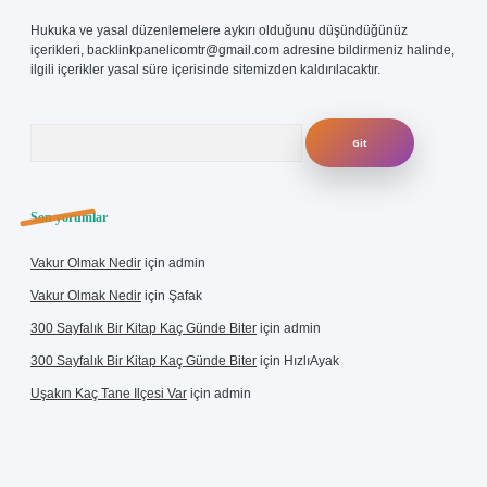
Hukuka ve yasal düzenlemelere aykırı olduğunu düşündüğünüz
içerikleri,
backlinkpanelicomtr@gmail.com
adresine bildirmeniz halinde,
ilgili içerikler yasal süre içerisinde sitemizden kaldırılacaktır.
Arama
Son yorumlar
Vakur Olmak Nedir
için
admin
Vakur Olmak Nedir
için
Şafak
300 Sayfalık Bir Kitap Kaç Günde Biter
için
admin
300 Sayfalık Bir Kitap Kaç Günde Biter
için
HızlıAyak
Uşakın Kaç Tane Ilçesi Var
için
admin