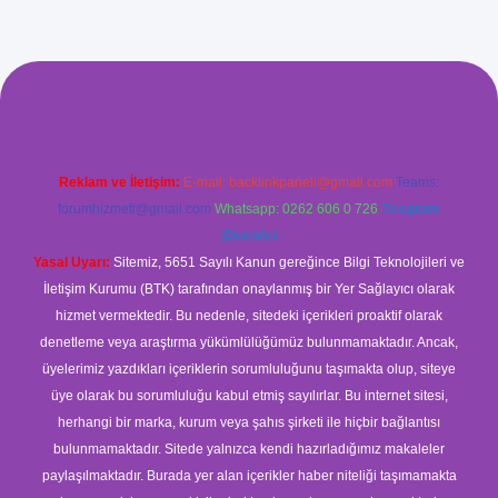
xyz/
betci.co
betci giriş
betci
hiltonbet yeni giriş
Reklam ve İletişim:
E-mail:
backlinkpaneli@gmail.com
Teams:
forumhizmeti@gmail.com
Whatsapp: 0262 606 0 726
Telegram:
@karabul
Yasal Uyarı:
Sitemiz, 5651 Sayılı Kanun gereğince Bilgi Teknolojileri ve
İletişim Kurumu (BTK) tarafından onaylanmış bir Yer Sağlayıcı olarak
hizmet vermektedir. Bu nedenle, sitedeki içerikleri proaktif olarak
denetleme veya araştırma yükümlülüğümüz bulunmamaktadır. Ancak,
üyelerimiz yazdıkları içeriklerin sorumluluğunu taşımakta olup, siteye
üye olarak bu sorumluluğu kabul etmiş sayılırlar. Bu internet sitesi,
herhangi bir marka, kurum veya şahıs şirketi ile hiçbir bağlantısı
bulunmamaktadır. Sitede yalnızca kendi hazırladığımız makaleler
paylaşılmaktadır. Burada yer alan içerikler haber niteliği taşımamakta