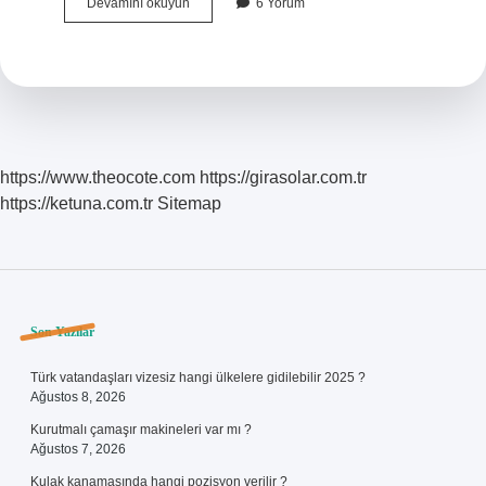
Entrikalar
Devamını okuyun
6 Yorum
ne
demek
https://www.theocote.com
https://girasolar.com.tr
https://ketuna.com.tr
Sitemap
Sidebar
Son Yazılar
Türk vatandaşları vizesiz hangi ülkelere gidilebilir 2025 ?
Ağustos 8, 2026
Kurutmalı çamaşır makineleri var mı ?
Ağustos 7, 2026
Kulak kanamasında hangi pozisyon verilir ?