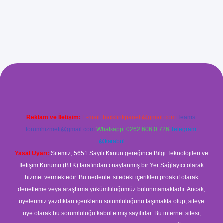
xyz/
betci.co
betci giriş
betci
hiltonbet yeni giriş
Reklam ve İletişim:
E-mail:
backlinkpaneli@gmail.com
Teams:
forumhizmeti@gmail.com
Whatsapp: 0262 606 0 726
Telegram:
@karabul
Yasal Uyarı:
Sitemiz, 5651 Sayılı Kanun gereğince Bilgi Teknolojileri ve
İletişim Kurumu (BTK) tarafından onaylanmış bir Yer Sağlayıcı olarak
hizmet vermektedir. Bu nedenle, sitedeki içerikleri proaktif olarak
denetleme veya araştırma yükümlülüğümüz bulunmamaktadır. Ancak,
üyelerimiz yazdıkları içeriklerin sorumluluğunu taşımakta olup, siteye
üye olarak bu sorumluluğu kabul etmiş sayılırlar. Bu internet sitesi,