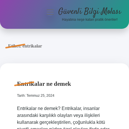
Güvenli Bilgi Molası
menüyü
aç
Hayatına neşe katan pratik öneriler!
Anasayfa
Gizlilik Politikası
Etiket:
entrikalar
Yasal Uyarı
Hakkımızda
Entrikalar ne demek
Tarih: Temmuz 25, 2024
Entrikalar ne demek? Entrikalar, insanlar
arasındaki karşılıklı olayları veya ilişkileri
kullanarak gerçekleştirilen, çoğunlukla kötü