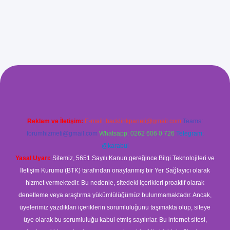
xyz/
betci.co
betci giriş
betci
hiltonbet yeni giriş
Reklam ve İletişim:
E-mail:
backlinkpaneli@gmail.com
Teams:
forumhizmeti@gmail.com
Whatsapp: 0262 606 0 726
Telegram:
@karabul
Yasal Uyarı:
Sitemiz, 5651 Sayılı Kanun gereğince Bilgi Teknolojileri ve
İletişim Kurumu (BTK) tarafından onaylanmış bir Yer Sağlayıcı olarak
hizmet vermektedir. Bu nedenle, sitedeki içerikleri proaktif olarak
denetleme veya araştırma yükümlülüğümüz bulunmamaktadır. Ancak,
üyelerimiz yazdıkları içeriklerin sorumluluğunu taşımakta olup, siteye
üye olarak bu sorumluluğu kabul etmiş sayılırlar. Bu internet sitesi,