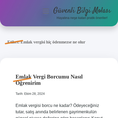
Güvenli Bilgi Molası
menüyü
aç
Hayatına neşe katan pratik öneriler!
Anasayfa
Gizlilik Politikası
Etiket:
Emlak vergisi hiç ödenmezse ne olur
Yasal Uyarı
Hakkımızda
Emlak Vergi Borcumu Nasıl
Öğrenirim
Tarih: Ekim 28, 2024
Emlak vergisi borcu ne kadar? Ödeyeceğiniz
tutar, satış anında belirlenen gayrimenkulün