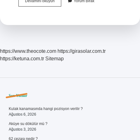
Emlak
Devamını okuyun
Yorum Bırak
Vergi
Borcumu
Nasıl
Öğrenirim
https://www.theocote.com
https://girasolar.com.tr
https://ketuna.com.tr
Sitemap
Sidebar
Son Yazılar
Kulak kanamasında hangi pozisyon verilir ?
Ağustos 6, 2026
Aküye su dökülür mü ?
Ağustos 3, 2026
62 cezası nedir ?