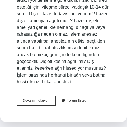
tedavi yöntemlerine göre daha hızlıdır. Diş eti
estetiği için iyileşme süreci yaklaşık 10-14 gün
sürer. Diş eti lazer tedavisi acı verir mi? Lazer
diş eti ameliyatı ağrılı mıdır? Lazer diş eti
ameliyatı genellikle herhangi bir ağrıya veya
rahatsızlığa neden olmaz. İşlem anestezi
altında yapılırsa, anestezinin etkisi geçtikten
sonra hafif bir rahatsızlık hissedebilirsiniz,
ancak bu birkaç gün içinde kendiliğinden
geçecektir. Diş eti kesimi ağrılı mı? Diş
etlerinizi keserken ağrı hissediyor musunuz?
İşlem sırasında herhangi bir ağrı veya batma
hissi olmaz. Lokal anestezi…
Lazerle
Devamını okuyun
Yorum Bırak
Diş
Eti
Kesimi
Acıtır
Mı