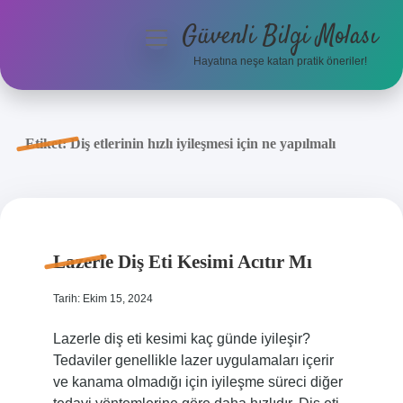
Güvenli Bilgi Molası
menüyü
aç
Hayatına neşe katan pratik öneriler!
Anasayfa
Gizlilik Politikası
Etiket:
Diş etlerinin hızlı iyileşmesi için ne yapılmalı
Yasal Uyarı
Hakkımızda
Lazerle Diş Eti Kesimi Acıtır Mı
Tarih: Ekim 15, 2024
Lazerle diş eti kesimi kaç günde iyileşir?
Tedaviler genellikle lazer uygulamaları içerir
ve kanama olmadığı için iyileşme süreci diğer