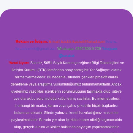
xyz/
betci.co
betci giriş
betci
hiltonbet yeni giriş
Reklam ve İletişim:
E-mail:
backlinkpaneli@gmail.com
Teams:
forumhizmeti@gmail.com
Whatsapp: 0262 606 0 726
Telegram:
@karabul
Yasal Uyarı:
Sitemiz, 5651 Sayılı Kanun gereğince Bilgi Teknolojileri ve
İletişim Kurumu (BTK) tarafından onaylanmış bir Yer Sağlayıcı olarak
hizmet vermektedir. Bu nedenle, sitedeki içerikleri proaktif olarak
denetleme veya araştırma yükümlülüğümüz bulunmamaktadır. Ancak,
üyelerimiz yazdıkları içeriklerin sorumluluğunu taşımakta olup, siteye
üye olarak bu sorumluluğu kabul etmiş sayılırlar. Bu internet sitesi,
herhangi bir marka, kurum veya şahıs şirketi ile hiçbir bağlantısı
bulunmamaktadır. Sitede yalnızca kendi hazırladığımız makaleler
paylaşılmaktadır. Burada yer alan içerikler haber niteliği taşımamakta
olup, gerçek kurum ve kişiler hakkında paylaşım yapılmamaktadır.