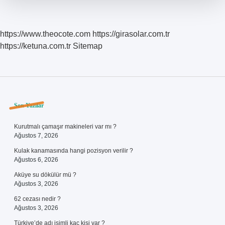
https://www.theocote.com
https://girasolar.com.tr
https://ketuna.com.tr
Sitemap
Sidebar
Son Yazılar
Kurutmalı çamaşır makineleri var mı ?
Ağustos 7, 2026
Kulak kanamasında hangi pozisyon verilir ?
Ağustos 6, 2026
Aküye su dökülür mü ?
Ağustos 3, 2026
62 cezası nedir ?
Ağustos 3, 2026
Türkiye’de adı isimli kaç kişi var ?