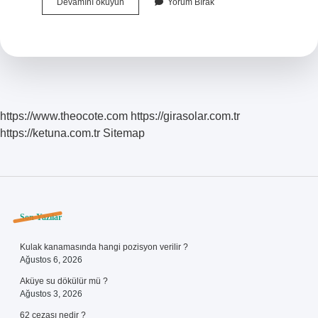
Depreme
Devamını okuyun
Yorum Bırak
Dirençli
Ev
Kiralarken
Neye
Dikkat
Edilmeli
https://www.theocote.com
https://girasolar.com.tr
https://ketuna.com.tr
Sitemap
Sidebar
Son Yazılar
Kulak kanamasında hangi pozisyon verilir ?
Ağustos 6, 2026
Aküye su dökülür mü ?
Ağustos 3, 2026
62 cezası nedir ?