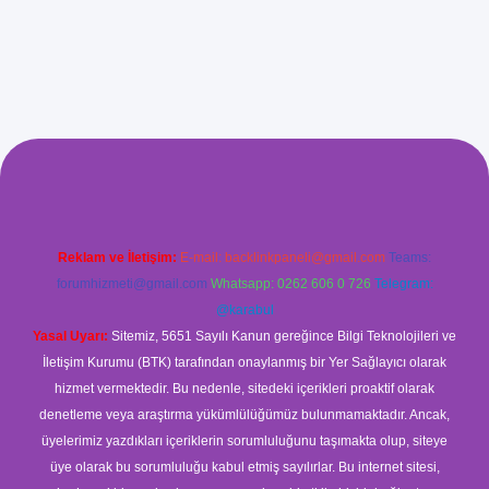
xyz/
betci.co
betci giriş
betci
hiltonbet yeni giriş
Reklam ve İletişim:
E-mail:
backlinkpaneli@gmail.com
Teams:
forumhizmeti@gmail.com
Whatsapp: 0262 606 0 726
Telegram:
@karabul
Yasal Uyarı:
Sitemiz, 5651 Sayılı Kanun gereğince Bilgi Teknolojileri ve
İletişim Kurumu (BTK) tarafından onaylanmış bir Yer Sağlayıcı olarak
hizmet vermektedir. Bu nedenle, sitedeki içerikleri proaktif olarak
denetleme veya araştırma yükümlülüğümüz bulunmamaktadır. Ancak,
üyelerimiz yazdıkları içeriklerin sorumluluğunu taşımakta olup, siteye
üye olarak bu sorumluluğu kabul etmiş sayılırlar. Bu internet sitesi,