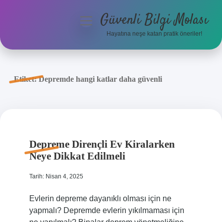
Güvenli Bilgi Molası
menüyü
aç
Hayatına neşe katan pratik öneriler!
Anasayfa
Gizlilik Politikası
Etiket:
Depremde hangi katlar daha güvenli
Yasal Uyarı
Hakkımızda
Depreme Dirençli Ev Kiralarken
Neye Dikkat Edilmeli
Tarih: Nisan 4, 2025
Evlerin depreme dayanıklı olması için ne
yapmalı? Depremde evlerin yıkılmaması için