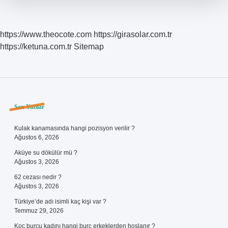
https://www.theocote.com
https://girasolar.com.tr
https://ketuna.com.tr
Sitemap
Sidebar
Son Yazılar
Kulak kanamasında hangi pozisyon verilir ?
Ağustos 6, 2026
Aküye su dökülür mü ?
Ağustos 3, 2026
62 cezası nedir ?
Ağustos 3, 2026
Türkiye’de adı isimli kaç kişi var ?
Temmuz 29, 2026
Koç burcu kadını hangi burç erkeklerden hoşlanır ?