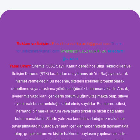
xyz/
betci.co
betci giriş
betci
hiltonbet yeni giriş
Reklam ve İletişim:
E-mail:
backlinkpaneli@gmail.com
Teams:
forumhizmeti@gmail.com
Whatsapp: 0262 606 0 726
Telegram:
@karabul
Yasal Uyarı:
Sitemiz, 5651 Sayılı Kanun gereğince Bilgi Teknolojileri ve
İletişim Kurumu (BTK) tarafından onaylanmış bir Yer Sağlayıcı olarak
hizmet vermektedir. Bu nedenle, sitedeki içerikleri proaktif olarak
denetleme veya araştırma yükümlülüğümüz bulunmamaktadır. Ancak,
üyelerimiz yazdıkları içeriklerin sorumluluğunu taşımakta olup, siteye
üye olarak bu sorumluluğu kabul etmiş sayılırlar. Bu internet sitesi,
herhangi bir marka, kurum veya şahıs şirketi ile hiçbir bağlantısı
bulunmamaktadır. Sitede yalnızca kendi hazırladığımız makaleler
paylaşılmaktadır. Burada yer alan içerikler haber niteliği taşımamakta
olup, gerçek kurum ve kişiler hakkında paylaşım yapılmamaktadır.