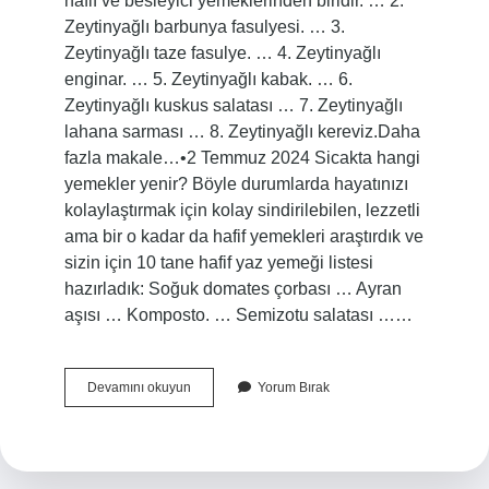
hafif ve besleyici yemeklerinden biridir. … 2.
Zeytinyağlı barbunya fasulyesi. … 3.
Zeytinyağlı taze fasulye. … 4. Zeytinyağlı
enginar. … 5. Zeytinyağlı kabak. … 6.
Zeytinyağlı kuskus salatası … 7. Zeytinyağlı
lahana sarması … 8. Zeytinyağlı kereviz.Daha
fazla makale…•2 Temmuz 2024 Sicakta hangi
yemekler yenir? Böyle durumlarda hayatınızı
kolaylaştırmak için kolay sindirilebilen, lezzetli
ama bir o kadar da hafif yemekleri araştırdık ve
sizin için 10 tane hafif yaz yemeği listesi
hazırladık: Soğuk domates çorbası … Ayran
aşısı … Komposto. … Semizotu salatası ……
Sıcak
Devamını okuyun
Yorum Bırak
Havada
Yemek
Ne
Yenir