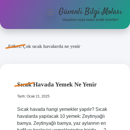
Güvenli Bilgi Molası
menüyü
aç
Hayatına neşe katan pratik öneriler!
Anasayfa
Gizlilik Politikası
Etiket:
Çok sıcak havalarda ne yenir
Yasal Uyarı
Hakkımızda
Sıcak Havada Yemek Ne Yenir
Tarih: Ocak 21, 2025
Sıcak havada hangi yemekler yapılır? Sıcak
havalarda yapılacak 10 yemek: Zeytinyağlı
bamya. Zeytinyağlı bamya, yaz aylarının en