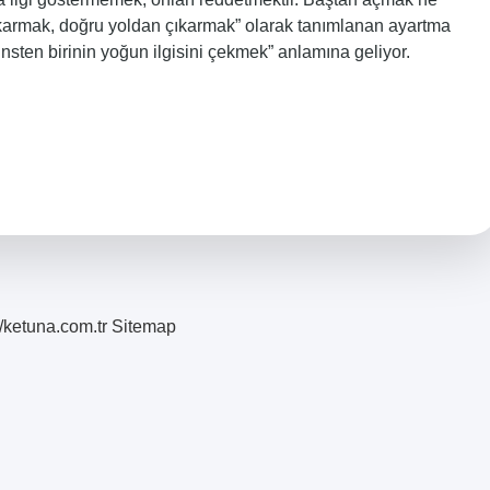
armak, doğru yoldan çıkarmak” olarak tanımlanan ayartma
cinsten birinin yoğun ilgisini çekmek” anlamına geliyor.
//ketuna.com.tr
Sitemap